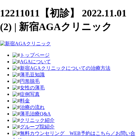
12211011【初診】 2022.11.01
(2) | 新宿AGAクリニック
トップページ
AGAについて
新宿AGAクリニックについての治療方法
薄毛豆知識
円形脱毛
女性の薄毛
症例写真
料金
治療の流れ
薄毛治療Q&A
クリニック紹介
グループ院紹介
無料カウンセリング WEB予約はこちら／お問い合