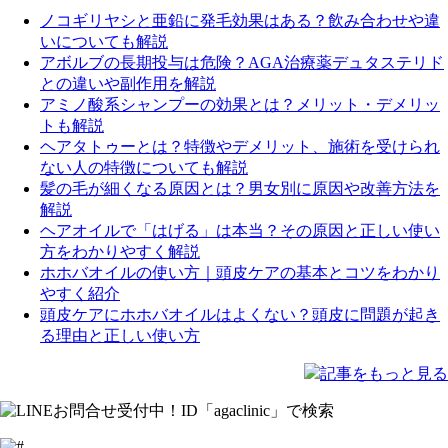
ノコギリヤシと亜鉛に発毛効果はある？飲み合わせや違
いについても解説
アボルブの長期投与は危険？AGA治療薬デュタステリド
との違いや副作用を解説
アミノ酸系シャンプーの効果とは？メリット・デメリッ
トも解説
ヘアタトゥーとは？特徴やデメリット、施術を受けられ
ない人の特徴についても解説
髪の毛が細くなる原因とは？男女別に原因や改善方法を
解説
ヘアオイルで「はげる」は本当？その原因と正しい使い
方をわかりやすく解説
ホホバオイルの使い方｜頭皮ケアの基本とコツをわかり
やすく紹介
頭皮ケアにホホバオイルはよくない？頭皮に問題が起き
る理由と正しい使い方
記事をもっと見る