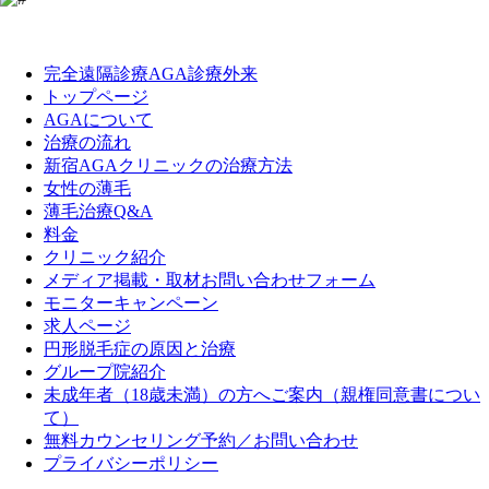
LINE
Facebook
Instagram
完全遠隔診療AGA診療外来
トップページ
AGAについて
治療の流れ
新宿AGAクリニックの治療方法
女性の薄毛
薄毛治療Q&A
料金
クリニック紹介
メディア掲載・取材お問い合わせフォーム
モニターキャンペーン
求人ページ
円形脱毛症の原因と治療
グループ院紹介
未成年者（18歳未満）の方へご案内（親権同意書につい
て）
無料カウンセリング予約／お問い合わせ
プライバシーポリシー