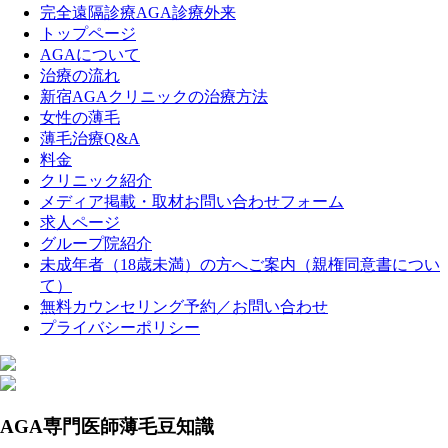
完全遠隔診療AGA診療外来
トップページ
AGAについて
治療の流れ
新宿AGAクリニックの治療方法
女性の薄毛
薄毛治療Q&A
料金
クリニック紹介
メディア掲載・取材お問い合わせフォーム
求人ページ
グループ院紹介
未成年者（18歳未満）の方へご案内（親権同意書につい
て）
無料カウンセリング予約／お問い合わせ
プライバシーポリシー
AGA専門医師薄毛豆知識