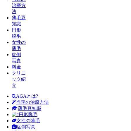
治療方
法
薄毛豆
知識
円形
脱毛
女性の
薄毛
症例
写真
料金
クリニ
ック紹
介
AGAとは?
当院の治療方法
薄毛豆知識
円形脱毛
女性の薄毛
症例写真