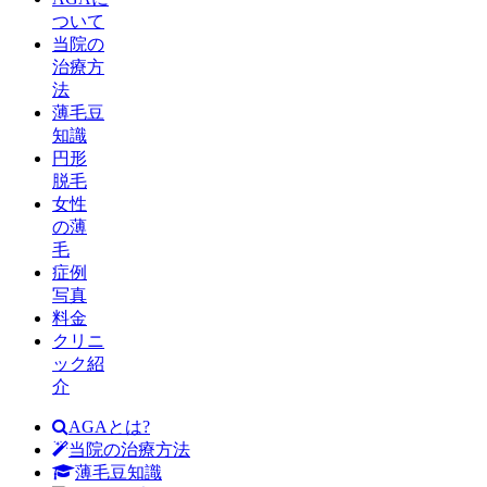
ついて
当院の
治療方
法
薄毛豆
知識
円形
脱毛
女性
の薄
毛
症例
写真
料金
クリニ
ック紹
介
AGAとは?
当院の治療方法
薄毛豆知識