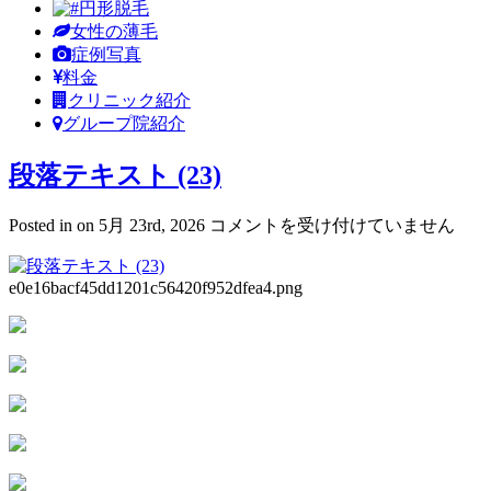
円形脱毛
女性の薄毛
症例写真
料金
クリニック紹介
グループ院紹介
段落テキスト (23)
段
Posted in on 5月 23rd, 2026
コメントを受け付けていません
落
テ
e0e16bacf45dd1201c56420f952dfea4.png
キ
ス
ト
(23)
は