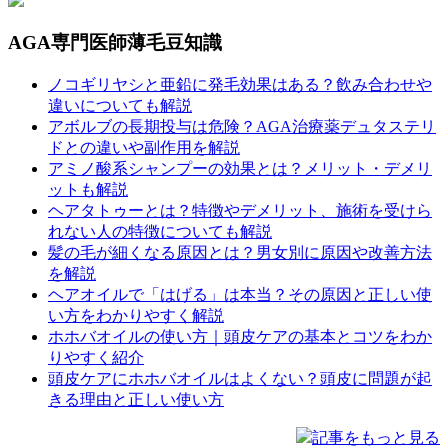
AGA専門医師薄毛豆知識
ノコギリヤシと亜鉛に発毛効果はある？飲み合わせや
違いについても解説
アボルブの長期投与は危険？AGA治療薬デュタステリ
ドとの違いや副作用を解説
アミノ酸系シャンプーの効果とは？メリット・デメリ
ットも解説
ヘアタトゥーとは？特徴やデメリット、施術を受けら
れない人の特徴についても解説
髪の毛が細くなる原因とは？男女別に原因や改善方法
を解説
ヘアオイルで「はげる」は本当？その原因と正しい使
い方をわかりやすく解説
ホホバオイルの使い方｜頭皮ケアの基本とコツをわか
りやすく紹介
頭皮ケアにホホバオイルはよくない？頭皮に問題が起
きる理由と正しい使い方
記事をもっと見る