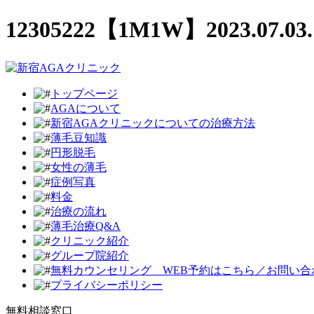
12305222【1M1W】2023.07.
トップページ
AGAについて
新宿AGAクリニックについての治療方法
薄毛豆知識
円形脱毛
女性の薄毛
症例写真
料金
治療の流れ
薄毛治療Q&A
クリニック紹介
グループ院紹介
無料カウンセリング WEB予約はこちら／お問い合
プライバシーポリシー
無料相談窓口