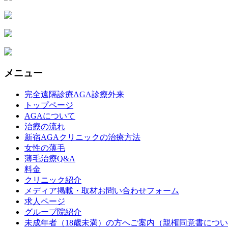
メニュー
完全遠隔診療AGA診療外来
トップページ
AGAについて
治療の流れ
新宿AGAクリニックの治療方法
女性の薄毛
薄毛治療Q&A
料金
クリニック紹介
メディア掲載・取材お問い合わせフォーム
求人ページ
グループ院紹介
未成年者（18歳未満）の方へご案内（親権同意書につ