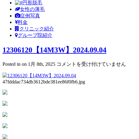
円形脱毛
女性の薄毛
症例写真
料金
クリニック紹介
グループ院紹介
12306120【14M3W】2024.09.04
12306120【14M3W】
Posted in on 1月 8th, 2025
コメントを受け付けていません
2024.09.04
は
47fdddac734db3612bde381ee86f0fb6.jpg