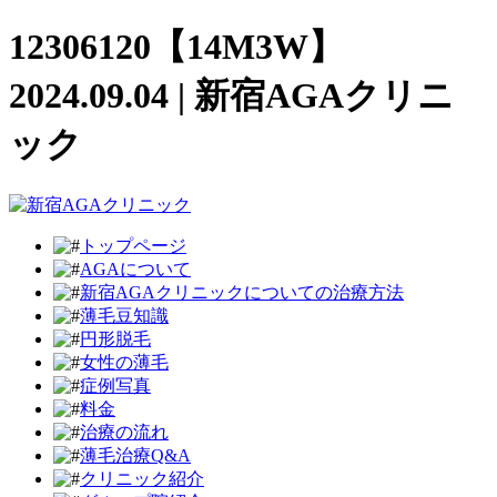
12306120【14M3W】
2024.09.04 | 新宿AGAクリニ
ック
トップページ
AGAについて
新宿AGAクリニックについての治療方法
薄毛豆知識
円形脱毛
女性の薄毛
症例写真
料金
治療の流れ
薄毛治療Q&A
クリニック紹介