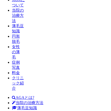
ついて
当院の
治療方
法
薄毛豆
知識
円形
脱毛
女性
の薄
毛
症例
写真
料金
クリニ
ック紹
介
AGAとは?
当院の治療方法
薄毛豆知識