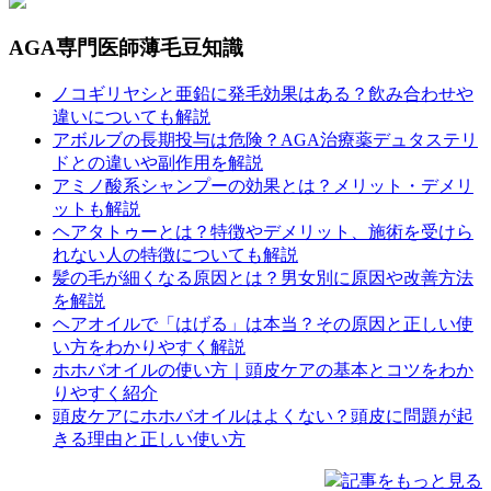
AGA専門医師薄毛豆知識
ノコギリヤシと亜鉛に発毛効果はある？飲み合わせや
違いについても解説
アボルブの長期投与は危険？AGA治療薬デュタステリ
ドとの違いや副作用を解説
アミノ酸系シャンプーの効果とは？メリット・デメリ
ットも解説
ヘアタトゥーとは？特徴やデメリット、施術を受けら
れない人の特徴についても解説
髪の毛が細くなる原因とは？男女別に原因や改善方法
を解説
ヘアオイルで「はげる」は本当？その原因と正しい使
い方をわかりやすく解説
ホホバオイルの使い方｜頭皮ケアの基本とコツをわか
りやすく紹介
頭皮ケアにホホバオイルはよくない？頭皮に問題が起
きる理由と正しい使い方
記事をもっと見る