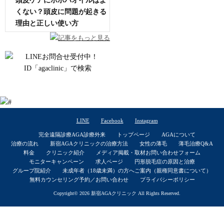
頭皮ケアにホホバオイルはよ
くない？頭皮に問題が起きる
理由と正しい使い方
記事をもっと見る
LINE
Facebook
Instagram
完全遠隔診療AGA診療外来
トップページ
AGAについて
治療の流れ
新宿AGAクリニックの治療方法
女性の薄毛
薄毛治療Q&A
料金
クリニック紹介
メディア掲載・取材お問い合わせフォーム
モニターキャンペーン
求人ページ
円形脱毛症の原因と治療
グループ院紹介
未成年者（18歳未満）の方へご案内（親権同意書について）
無料カウンセリング予約／お問い合わせ
プライバシーポリシー
Copyright© 2026
新宿AGAクリニック
All Rights Reserved.