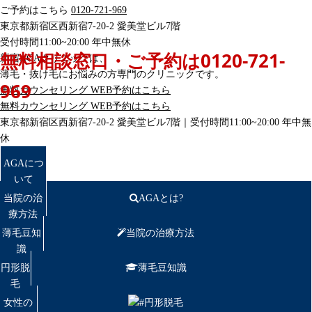
ご予約はこちら
0120-721-969
東京都新宿区西新宿7-20-2 愛美堂ビル7階
受付時間11:00~20:00 年中無休
無料相談窓口・ご予約は
0120-721-
新宿AGAクリニックは、
薄毛・抜け毛にお悩みの方専門のクリニックです。
969
無料カウンセリング
WEB予約はこちら
無料カウンセリング
WEB予約はこちら
東京都新宿区西新宿7-20-2 愛美堂ビル7階｜
受付時間11:00~20:00 年中無
休
AGAにつ
いて
当院の治
AGAとは?
療方法
薄毛豆知
当院の治療方法
識
円形脱
薄毛豆知識
毛
女性の
円形脱毛