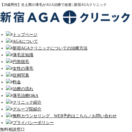
【28歳男性】生え際の薄毛がAGA治療で改善 | 新宿AGAクリニック
トップページ
AGAについて
新宿AGAクリニックについての治療方法
薄毛豆知識
円形脱毛
女性の薄毛
症例写真
料金
治療の流れ
薄毛治療Q&A
クリニック紹介
グループ院紹介
無料カウンセリング WEB予約はこちら／お問い合わせ
プライバシーポリシー
無料相談窓口