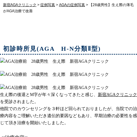
新宿AGAクリニック
>
症例写真
>
AGAの症例写真
>
【28歳男性】生え際の薄毛
がAGA治療で改善
【28歳男性】生え際の薄毛がAGA治療で改善
初診時所見(AGA H-N分類Ⅱ型)
生え際の後退とM字が年々深くなってきたと感じ、
新宿AGAクリニック
を受診されました。
他院でのカウンセリングを３軒ほど回られておりましたが、当院での治
療内容をご理解いただき遺伝的要因などもあり、早期治療の必要性を感
じて頂き治療を開始いたしました。