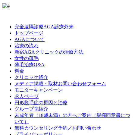
LINE
Facebook
Instagram
完全遠隔診療AGA診療外来
トップページ
AGAについて
治療の流れ
新宿AGAクリニックの治療方法
女性の薄毛
薄毛治療Q&A
料金
クリニック紹介
メディア掲載・取材お問い合わせフォーム
モニターキャンペーン
求人ページ
円形脱毛症の原因と治療
グループ院紹介
未成年者（18歳未満）の方へご案内（親権同意書につ
いて）
無料カウンセリング予約／お問い合わせ
プライバシーポリシー