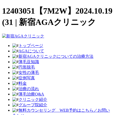
12403051【7M2W】2024.10.19
(31 | 新宿AGAクリニック
トップページ
AGAについて
新宿AGAクリニックについての治療方法
薄毛豆知識
円形脱毛
女性の薄毛
症例写真
料金
治療の流れ
薄毛治療Q&A
クリニック紹介
グループ院紹介
無料カウンセリング WEB予約はこちら／お問い