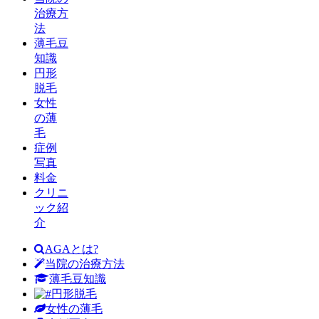
治療方
法
薄毛豆
知識
円形
脱毛
女性
の薄
毛
症例
写真
料金
クリニ
ック紹
介
AGAとは?
当院の治療方法
薄毛豆知識
円形脱毛
女性の薄毛