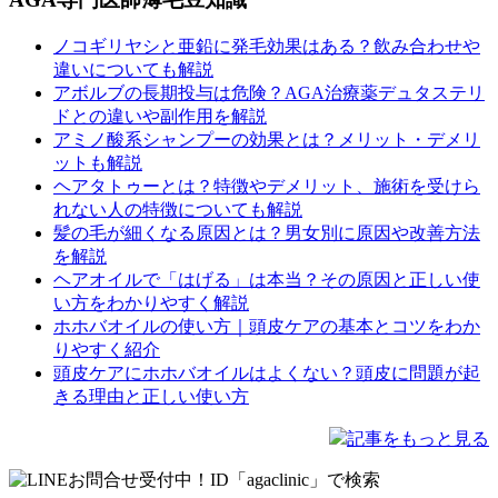
ノコギリヤシと亜鉛に発毛効果はある？飲み合わせや
違いについても解説
アボルブの長期投与は危険？AGA治療薬デュタステリ
ドとの違いや副作用を解説
アミノ酸系シャンプーの効果とは？メリット・デメリ
ットも解説
ヘアタトゥーとは？特徴やデメリット、施術を受けら
れない人の特徴についても解説
髪の毛が細くなる原因とは？男女別に原因や改善方法
を解説
ヘアオイルで「はげる」は本当？その原因と正しい使
い方をわかりやすく解説
ホホバオイルの使い方｜頭皮ケアの基本とコツをわか
りやすく紹介
頭皮ケアにホホバオイルはよくない？頭皮に問題が起
きる理由と正しい使い方
記事をもっと見る