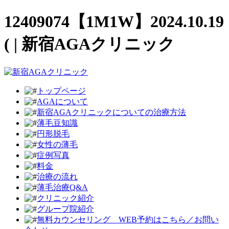
12409074【1M1W】2024.10.19
( | 新宿AGAクリニック
トップページ
AGAについて
新宿AGAクリニックについての治療方法
薄毛豆知識
円形脱毛
女性の薄毛
症例写真
料金
治療の流れ
薄毛治療Q&A
クリニック紹介
グループ院紹介
無料カウンセリング WEB予約はこちら／お問い