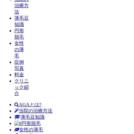
治療方
法
薄毛豆
知識
円形
脱毛
女性
の薄
毛
症例
写真
料金
クリニ
ック紹
介
AGAとは?
当院の治療方法
薄毛豆知識
円形脱毛
女性の薄毛