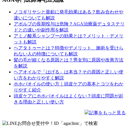
ノコギリヤシと亜鉛に発毛効果はある？飲み合わせや
違いについても解説
アボルブの長期投与は危険？AGA治療薬デュタステリ
ドとの違いや副作用を解説
アミノ酸系シャンプーの効果とは？メリット・デメリ
ットも解説
ヘアタトゥーとは？特徴やデメリット、施術を受けら
れない人の特徴についても解説
髪の毛が細くなる原因とは？男女別に原因や改善方法
を解説
ヘアオイルで「はげる」は本当？その原因と正しい使
い方をわかりやすく解説
ホホバオイルの使い方｜頭皮ケアの基本とコツをわか
りやすく紹介
頭皮ケアにホホバオイルはよくない？頭皮に問題が起
きる理由と正しい使い方
記事をもっと見る