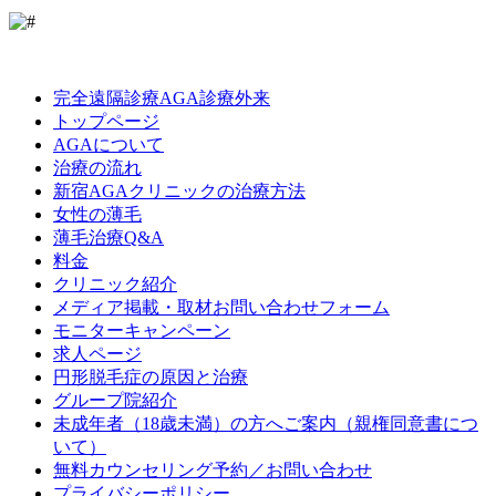
LINE
Facebook
Instagram
完全遠隔診療AGA診療外来
トップページ
AGAについて
治療の流れ
新宿AGAクリニックの治療方法
女性の薄毛
薄毛治療Q&A
料金
クリニック紹介
メディア掲載・取材お問い合わせフォーム
モニターキャンペーン
求人ページ
円形脱毛症の原因と治療
グループ院紹介
未成年者（18歳未満）の方へご案内（親権同意書につ
いて）
無料カウンセリング予約／お問い合わせ
プライバシーポリシー