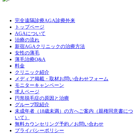
LINE
Facebook
Instagram
完全遠隔診療AGA診療外来
トップページ
AGAについて
治療の流れ
新宿AGAクリニックの治療方法
女性の薄毛
薄毛治療Q&A
料金
クリニック紹介
メディア掲載・取材お問い合わせフォーム
モニターキャンペーン
求人ページ
円形脱毛症の原因と治療
グループ院紹介
未成年者（18歳未満）の方へご案内（親権同意書につ
いて）
無料カウンセリング予約／お問い合わせ
プライバシーポリシー