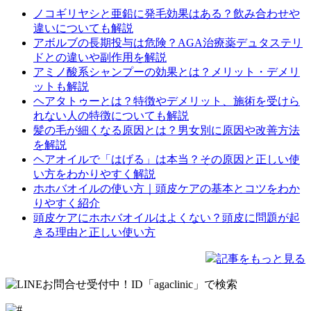
ノコギリヤシと亜鉛に発毛効果はある？飲み合わせや
違いについても解説
アボルブの長期投与は危険？AGA治療薬デュタステリ
ドとの違いや副作用を解説
アミノ酸系シャンプーの効果とは？メリット・デメリ
ットも解説
ヘアタトゥーとは？特徴やデメリット、施術を受けら
れない人の特徴についても解説
髪の毛が細くなる原因とは？男女別に原因や改善方法
を解説
ヘアオイルで「はげる」は本当？その原因と正しい使
い方をわかりやすく解説
ホホバオイルの使い方｜頭皮ケアの基本とコツをわか
りやすく紹介
頭皮ケアにホホバオイルはよくない？頭皮に問題が起
きる理由と正しい使い方
記事をもっと見る