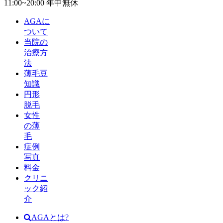
11:00~20:00 年中無休
AGAに
ついて
当院の
治療方
法
薄毛豆
知識
円形
脱毛
女性
の薄
毛
症例
写真
料金
クリニ
ック紹
介
AGAとは?