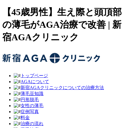
【45歳男性】生え際と頭頂部
の薄毛がAGA治療で改善 | 新
宿AGAクリニック
トップページ
AGAについて
新宿AGAクリニックについての治療方法
薄毛豆知識
円形脱毛
女性の薄毛
症例写真
料金
治療の流れ