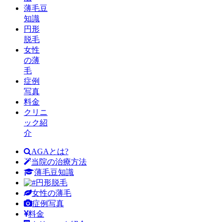
薄毛豆
知識
円形
脱毛
女性
の薄
毛
症例
写真
料金
クリニ
ック紹
介
AGAとは?
当院の治療方法
薄毛豆知識
円形脱毛
女性の薄毛
症例写真
料金