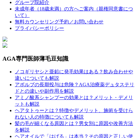
グループ院紹介
未成年者（18歳未満）の方へご案内（親権同意書につ
いて）
無料カウンセリング予約／お問い合わせ
プライバシーポリシー
AGA専門医師薄毛豆知識
ノコギリヤシと亜鉛に発毛効果はある？飲み合わせや
違いについても解説
アボルブの長期投与は危険？AGA治療薬デュタステリ
ドとの違いや副作用を解説
アミノ酸系シャンプーの効果とは？メリット・デメリ
ットも解説
ヘアタトゥーとは？特徴やデメリット、施術を受けら
れない人の特徴についても解説
髪の毛が細くなる原因とは？男女別に原因や改善方法
を解説
ヘアオイルで「はげる」は本当？その原因と正しい使