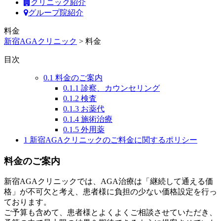
クリニック紹介
グループ院紹介
料金
新宿AGAクリニック
>
料金
目次
0.1
料金のご案内
0.1.1
診察、カウンセリング
0.1.2
検査
0.1.3
お薬代
0.1.4
施術治療
0.1.5
外用薬
1
新宿AGAクリニックのご料金に関するポリシー
料金のご案内
新宿AGAクリニックでは、AGA治療は「継続して通える価
格」が不可欠と考え、患者様に負担の少ない価格設定を行っ
ております。
ご予算も含めて、患者様とよくよくご相談させていただき、