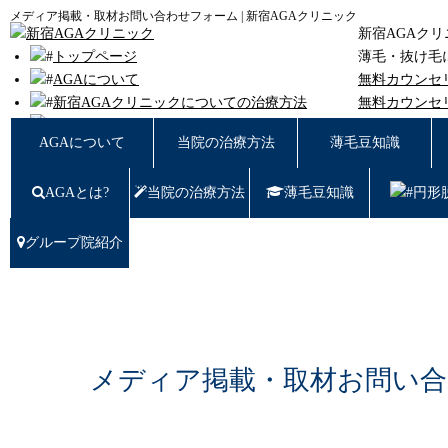
メディア掲載・取材お問い合わせフォーム | 新宿AGAクリニック
新宿AGAク
トップページ
薄毛・抜け毛
AGAについて
無料カウンセ
新宿AGAクリニックについての治療方法
無料カウンセ
薄毛豆知識
東京都新宿区西
AGAについて
当院の治療方法
薄毛豆知識
円形脱毛
女性の薄毛
AGAとは?
当院の治療方法
薄毛豆知識
円形
症例写真
料金
治療の流れ
グループ院紹介
薄毛治療Q&A
クリニック紹介
グループ院紹介
無料カウンセリング WEB予約はこちら／お問
い合わせ
メディア掲載・取材お問い
プライバシーポリシー
無料相談窓口
ご予約はこちら
0120-721-969
東京都新宿区西新宿7-20-2 愛美堂ビル7階