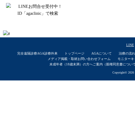
LINE
完全遠隔診療AGA診療外来
トップページ
AGAについて
治療の流
メディア掲載・取材お問い合わせフォーム
モニターキ
未成年者（18歳未満）の方へご案内（親権同意書につい
Copyright© 2026