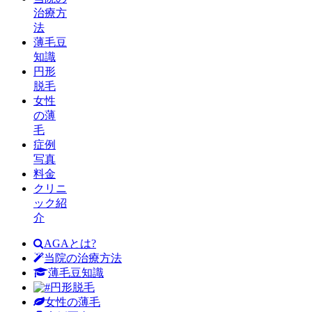
治療方
法
薄毛豆
知識
円形
脱毛
女性
の薄
毛
症例
写真
料金
クリニ
ック紹
介
AGAとは?
当院の治療方法
薄毛豆知識
円形脱毛
女性の薄毛