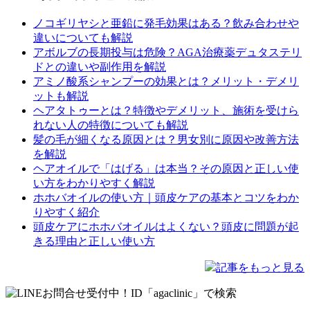
ノコギリヤシと亜鉛に発毛効果はある？飲み合わせや
違いについても解説
アボルブの長期投与は危険？AGA治療薬デュタステリ
ドとの違いや副作用を解説
アミノ酸系シャンプーの効果とは？メリット・デメリ
ットも解説
ヘアタトゥーとは？特徴やデメリット、施術を受けら
れない人の特徴についても解説
髪の毛が細くなる原因とは？男女別に原因や改善方法
を解説
ヘアオイルで「はげる」は本当？その原因と正しい使
い方をわかりやすく解説
ホホバオイルの使い方｜頭皮ケアの基本とコツをわか
りやすく紹介
頭皮ケアにホホバオイルはよくない？頭皮に問題が起
きる理由と正しい使い方
記事をもっと見る