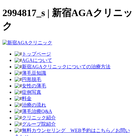
2994817_s | 新宿AGAクリニッ
ク
トップページ
AGAについて
新宿AGAクリニックについての治療方法
薄毛豆知識
円形脱毛
女性の薄毛
症例写真
料金
治療の流れ
薄毛治療Q&A
クリニック紹介
グループ院紹介
無料カウンセリング WEB予約はこちら／お問い