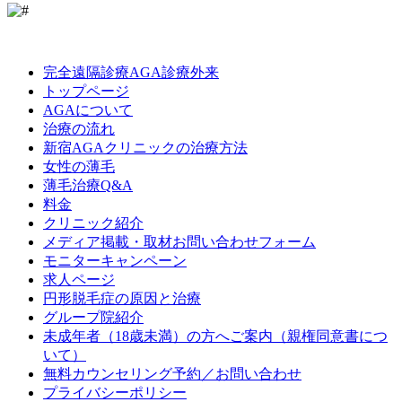
LINE
Facebook
Instagram
完全遠隔診療AGA診療外来
トップページ
AGAについて
治療の流れ
新宿AGAクリニックの治療方法
女性の薄毛
薄毛治療Q&A
料金
クリニック紹介
メディア掲載・取材お問い合わせフォーム
モニターキャンペーン
求人ページ
円形脱毛症の原因と治療
グループ院紹介
未成年者（18歳未満）の方へご案内（親権同意書につ
いて）
無料カウンセリング予約／お問い合わせ
プライバシーポリシー