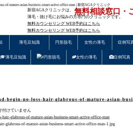
glabrous-of-mature-asian-business-smart-active-office-man | 新宿AGAクリニック
無料相談窓口・
新宿AGAクリニックは、
薄毛・抜け毛にお悩みの方専門のクリニックです。
無料カウンセリング
WEB予約はこちら
無料カウンセリング
WEB予約はこちら
東京都新宿区西新宿7-20-2 愛美堂ビル7階｜
受付時間11:0
法
薄毛豆知識
円形脱毛
女性の薄毛
症例写
薄毛豆知識
円形脱毛
女性の薄毛
症例写真
の治療方法
d-begin-no-loss-hair-glabrous-of-mature-asian-busi
け付けていません
air-glabrous-of-mature-asian-business-smart-active-office-man-1.jpg