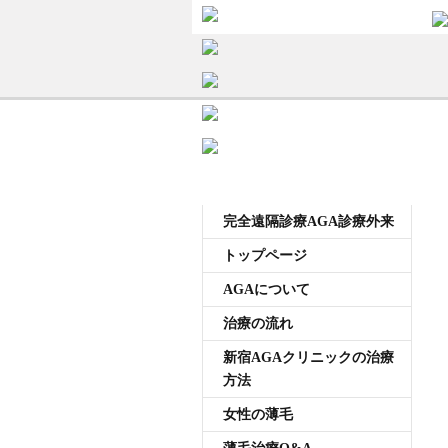
head-
料金
and-
begin-
治療の流れ
no-
loss-
hair-
薄毛治療Q&A
glabrous-
of-
メニュー
クリニック紹介
mature-
完全遠隔診療AGA診療外来
asian-
business-
グループ院紹介
トップページ
smart-
AGAについて
active-
無料カウンセリング WEB
office-
お問い合わせ
治療の流れ
man
新宿AGAクリニックの治療
は
プライバシーポリシー
方法
無料相談窓口
女性の薄毛
ご予約はこちら
0120-721-969
東京都新宿区西新宿7-20-2 愛美堂ビル7