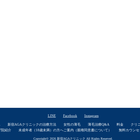
LINE
Facebook
Instagram
れ
新宿AGAクリニックの治療方法
女性の薄毛
薄毛治療Q&A
料金
クリ
プ院紹介
未成年者（18歳未満）の方へご案内（親権同意書について）
無料カウンセ
Copyright© 2026
新宿AGAクリニック
All Rights Reserved.