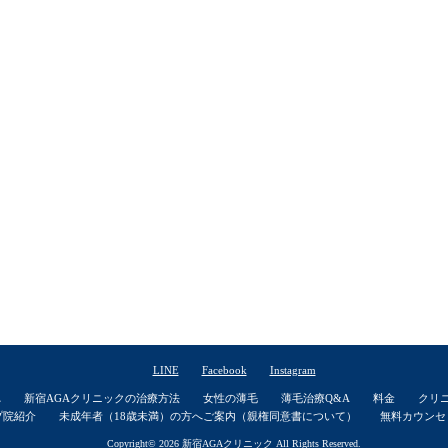
LINE
Facebook
Instagram
れ
新宿AGAクリニックの治療方法
女性の薄毛
薄毛治療Q&A
料金
クリ
プ院紹介
未成年者（18歳未満）の方へご案内（親権同意書について）
無料カウンセ
Copyright© 2026
新宿AGAクリニック
All Rights Reserved.