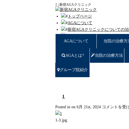
1 | 新宿AGAクリニック
トップページ
AGAについて
新宿AGAクリニックについての
薄毛豆知識
AGAについて
当院の治療方
円形脱毛
女性の薄毛
AGAとは?
当院の治療方法
症例写真
料金
治療の流れ
グループ院紹介
薄毛治療Q&A
クリニック紹介
グループ院紹介
無料カウンセリング WEB予約
1
い合わせ
1
Posted in on 6月 21st, 2024
コメントを受
プライバシーポリシー
は
無料相談窓口
1-3.jpg
ご予約はこちら
0120-721-969
東京都新宿区西新宿7-20-2 愛美堂ビル7