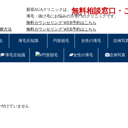
無料相談窓口・
新宿AGAクリニックは、
薄毛・抜け毛にお悩みの方専門のクリニックです。
無料カウンセリング
WEB予約はこちら
治療方法
無料カウンセリング
WEB予約はこちら
東京都新宿区西新宿7-20-2 愛美堂ビル7階｜
受付時間11:0
法
薄毛豆知識
円形脱毛
女性の薄毛
症例写
薄毛豆知識
円形脱毛
女性の薄毛
症例写真
はこちら／お問
け付けていません
階