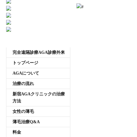
male-
受付時間11:00~20:00 年中無休
pattern-
hair-
loss-
in-
asian-
メニュー
elder-
完全遠隔診療AGA診療外来
man
(1)
トップページ
は
AGAについて
治療の流れ
新宿AGAクリニックの治療
方法
女性の薄毛
薄毛治療Q&A
料金