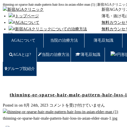
thinning-or-sparse-hair-male-pattern-hair-loss-in-asian-elder-man (1) | 新宿AGAクリニ
新宿AGAク
トップページ
薄毛・抜け毛
AGAについて
無料カウンセ
新宿AGAクリニックについての治療方法
無料カウンセ
薄毛豆知識
東京都新宿区西
AGAについて
当院の治療方法
薄毛豆知識
円形脱毛
女性の薄毛
AGAとは?
当院の治療方法
薄毛豆知識
円形
症例写真
料金
治療の流れ
グループ院紹介
薄毛治療Q&A
クリニック紹介
グループ院紹介
無料カウンセリング WEB予約はこちら／お問
thinning-or-sparse-hair-male-pattern-hair-loss-
い合わせ
thinning-
Posted in on 8月 24th, 2023
コメントを受け付けていません
プライバシーポリシー
or-
無料相談窓口
sparse-
thinning-or-sparse-hair-male-pattern-hair-loss-in-asian-elder-man-1.jpg
ご予約はこちら
0120-721-969
hair-
東京都新宿区西新宿7-20-2 愛美堂ビル7階