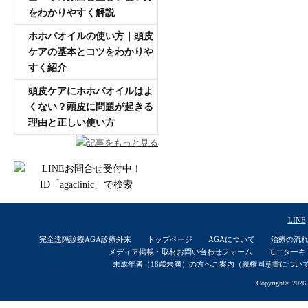
をわかりやすく解説
ホホバオイルの使い方｜頭皮
ケアの基本とコツをわかりや
すく紹介
頭皮ケアにホホバオイルはよ
くない？頭皮に問題が起きる
理由と正しい使い方
記事をもっと見る
LINE
完全遠隔診療AGA診療外来
トップページ
AGAについて
治療の流
メディア掲載・取材お問い合わせフォーム
モニターキ
未成年者（18歳未満）の方へご案内（親権同意書につい
Copyright© 2026