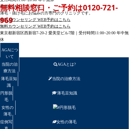
無料相談窓口・ご予約は
0120-721-
新宿AGAクリニックは、
薄毛・抜け毛にお悩みの方専門のクリニックです。
969
無料カウンセリング
WEB予約はこちら
無料カウンセリング
WEB予約はこちら
東京都新宿区西新宿7-20-2 愛美堂ビル7階｜
受付時間11:00~20:00 年中無
休
AGAにつ
いて
当院の治
AGAとは?
療方法
薄毛豆知
当院の治療方法
識
円形脱
薄毛豆知識
毛
女性の
円形脱毛
薄毛
症例写
女性の薄毛
真