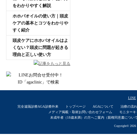
をわかりやすく解説
ホホバオイルの使い方｜頭皮
ケアの基本とコツをわかりや
すく紹介
頭皮ケアにホホバオイルはよ
くない？頭皮に問題が起きる
理由と正しい使い方
記事をもっと見る
LINE
完全遠隔診療AGA診療外来
トップページ
AGAについて
治療の流
メディア掲載・取材お問い合わせフォーム
モニターキ
未成年者（18歳未満）の方へご案内（親権同意書につい
Copyright© 2026