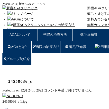
24558036_s | 新宿AGAクリニック
新宿AGAク
トップページ
薄毛・抜け毛
AGAについて
無料カウンセ
新宿AGAクリニックについての治療方法
無料カウンセ
薄毛豆知識
東京都新宿区西
AGAについて
当院の治療方法
薄毛豆知識
円形脱毛
女性の薄毛
AGAとは?
当院の治療方法
薄毛豆知識
円形
症例写真
料金
治療の流れ
グループ院紹介
薄毛治療Q&A
クリニック紹介
グループ院紹介
無料カウンセリング WEB予約はこちら／お問
24558036_s
い合わせ
24558036_s
Posted in on 12月 24th, 2022
コメントを受け付けていません
プライバシーポリシー
は
無料相談窓口
24558036_s-1.jpg
ご予約はこちら
0120-721-969
東京都新宿区西新宿7-20-2 愛美堂ビル7階