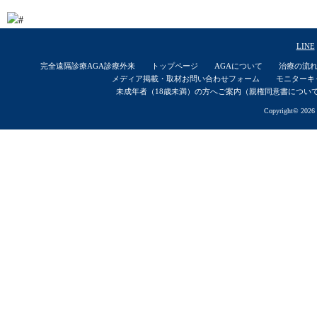
LINE
完全遠隔診療AGA診療外来
トップページ
AGAについて
治療の流
メディア掲載・取材お問い合わせフォーム
モニターキ
未成年者（18歳未満）の方へご案内（親権同意書につい
Copyright© 2026