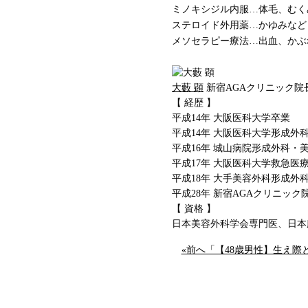
ミノキシジル内服…体毛、むく
ステロイド外用薬…かゆみなど
メソセラピー療法…出血、かぶ
大藪 顕
新宿AGAクリニック院
【 経歴 】
平成14年 大阪医科大学卒業
平成14年 大阪医科大学形成外
平成16年 城山病院形成外科・
平成17年 大阪医科大学救急医
平成18年 大手美容外科形成
平成28年 新宿AGAクリニック
【 資格 】
日本美容外科学会専門医、日本
«前へ「【48歳男性】生え際