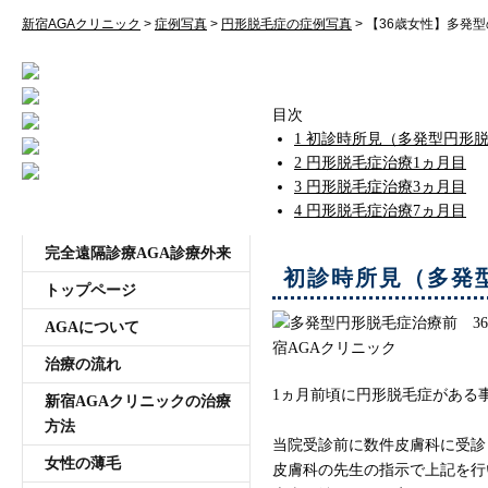
受付時間11:00~20:00 年中無休
新宿AGAクリニック
>
症例写真
>
円形脱毛症の症例写真
>
【36歳女性】多発
【36歳女性】多発型
目次
1
初診時所見（多発型円形
2
円形脱毛症治療1ヵ月目
3
円形脱毛症治療3ヵ月目
4
円形脱毛症治療7ヵ月目
メニュー
完全遠隔診療AGA診療外来
初診時所見（多発
トップページ
AGAについて
治療の流れ
1ヵ月前頃に円形脱毛症がある
新宿AGAクリニックの治療
方法
当院受診前に数件皮膚科に受診
女性の薄毛
皮膚科の先生の指示で上記を行