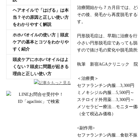
治療開始から７カ月目では、ど
ヘアオイルで「はげる」は本
その後、発毛から再度脱毛する
当？その原因と正しい使い方
す。
をわかりやすく解説
ホホバオイルの使い方｜頭皮
円形脱毛症は、早期に治療を行
ケアの基本とコツをわかりや
小さい円形脱毛症であっても脱
すく紹介
すので抜け毛の変化や脱毛箇所
頭皮ケアにホホバオイルはよ
執筆 新宿AGAクリニック 
くない？頭皮に問題が起きる
理由と正しい使い方
＜治療費＞
記事をもっと見る
セファランチン内服…3,300円
ミノキシジル内服…5,500円～
ステロイド外用薬…3,300円～
メソセラピー療法…モニター価
（全て税込み価格）
<副作用>
セファランチン内服…食欲不振