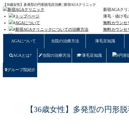
【36歳女性】多発型の円形脱毛症治療 | 新宿AGAクリニック
新宿AGAク
トップページ
薄毛・抜け毛
AGAについて
無料カウンセ
新宿AGAクリニックについての治療方法
無料カウンセ
薄毛豆知識
東京都新宿区西
AGAについて
当院の治療方法
薄毛豆知識
円形脱毛
女性の薄毛
AGAとは?
当院の治療方法
薄毛豆知識
円形
症例写真
料金
治療の流れ
グループ院紹介
薄毛治療Q&A
クリニック紹介
グループ院紹介
無料カウンセリング WEB予約はこちら／お問
い合わせ
【36歳女性】多発型の円形
プライバシーポリシー
無料相談窓口
ご予約はこちら
0120-721-969
東京都新宿区西新宿7-20-2 愛美堂ビル7階