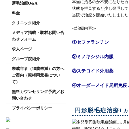
本当に治るのか不安になりセカ
薄毛治療Q&A
状態を拝見すると少し発毛して
料金
当院で治療を開始いたしました
クリニック紹介
≪治療内容≫
メディア掲載・取材お問い合
わせフォーム
①セファランチン
求人ページ
②ミノキシジル内服
グループ院紹介
未成年者（18歳未満）の方へ
③ステロイド外用薬
ご案内（親権同意書につい
て）
④オーダーメイド局所免疫
無料カウンセリング予約／お
問い合わせ
プライバシーポリシー
円形脱毛症治療1