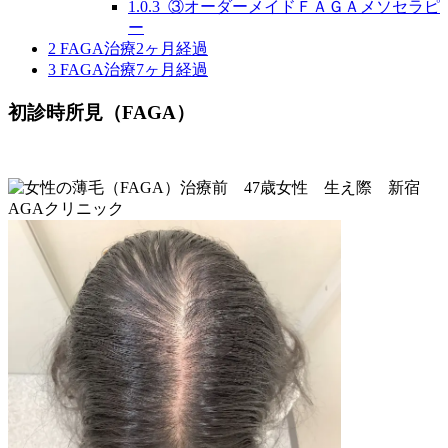
1.0.3
③オーダーメイドＦＡＧＡメソセラピ
ー
2
FAGA治療2ヶ月経過
3
FAGA治療7ヶ月経過
初診時所見（FAGA）