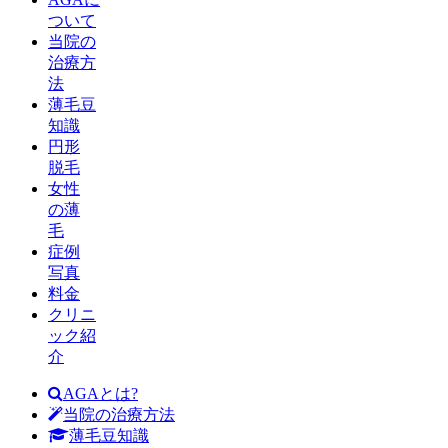
ついて
当院の
治療方
法
薄毛豆
知識
円形
脱毛
女性
の薄
毛
症例
写真
料金
クリニ
ック紹
介
AGAとは?
当院の治療方法
薄毛豆知識