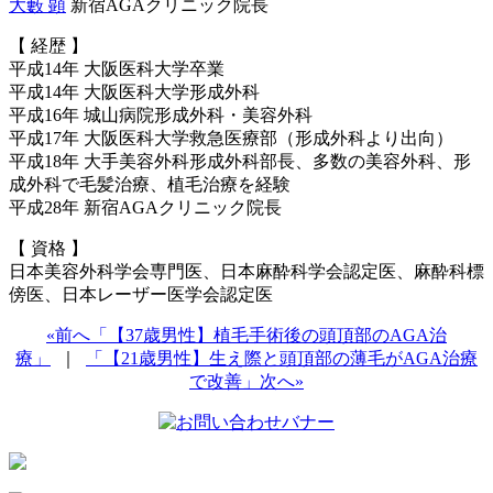
大藪 顕
新宿AGAクリニック院長
【 経歴 】
平成14年 大阪医科大学卒業
平成14年 大阪医科大学形成外科
平成16年 城山病院形成外科・美容外科
平成17年 大阪医科大学救急医療部（形成外科より出向）
平成18年 大手美容外科形成外科部長、多数の美容外科、形
成外科で毛髪治療、植毛治療を経験
平成28年 新宿AGAクリニック院長
【 資格 】
日本美容外科学会専門医、日本麻酔科学会認定医、麻酔科標
傍医、日本レーザー医学会認定医
«前へ「【37歳男性】植毛手術後の頭頂部のAGA治
療」
｜
「【21歳男性】生え際と頭頂部の薄毛がAGA治療
で改善」次へ»