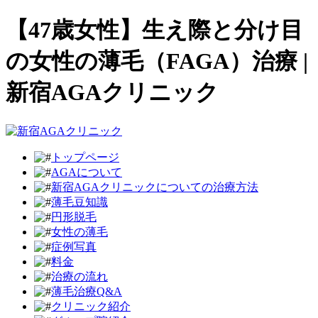
【47歳女性】生え際と分け目
の女性の薄毛（FAGA）治療 |
新宿AGAクリニック
トップページ
AGAについて
新宿AGAクリニックについての治療方法
薄毛豆知識
円形脱毛
女性の薄毛
症例写真
料金
治療の流れ
薄毛治療Q&A
クリニック紹介