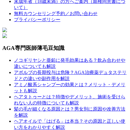
未成年者（18歳未満）の方へご案内（親権同意書につ
いて）
無料カウンセリング予約／お問い合わせ
プライバシーポリシー
AGA専門医師薄毛豆知識
ノコギリヤシと亜鉛に発毛効果はある？飲み合わせや
違いについても解説
アボルブの長期投与は危険？AGA治療薬デュタステリ
ドとの違いや副作用を解説
アミノ酸系シャンプーの効果とは？メリット・デメリ
ットも解説
ヘアタトゥーとは？特徴やデメリット、施術を受けら
れない人の特徴についても解説
髪の毛が細くなる原因とは？男女別に原因や改善方法
を解説
ヘアオイルで「はげる」は本当？その原因と正しい使
い方をわかりやすく解説