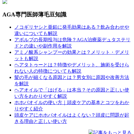
AGA専門医師薄毛豆知識
ノコギリヤシと亜鉛に発毛効果はある？飲み合わせや
違いについても解説
アボルブの長期投与は危険？AGA治療薬デュタステリ
ドとの違いや副作用を解説
アミノ酸系シャンプーの効果とは？メリット・デメリ
ットも解説
ヘアタトゥーとは？特徴やデメリット、施術を受けら
れない人の特徴についても解説
髪の毛が細くなる原因とは？男女別に原因や改善方法
を解説
ヘアオイルで「はげる」は本当？その原因と正しい使
い方をわかりやすく解説
ホホバオイルの使い方｜頭皮ケアの基本とコツをわか
りやすく紹介
頭皮ケアにホホバオイルはよくない？頭皮に問題が起
きる理由と正しい使い方
記事をもっと見る