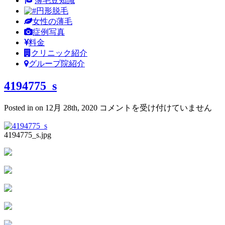
薄毛豆知識
円形脱毛
女性の薄毛
症例写真
料金
クリニック紹介
グループ院紹介
4194775_s
4194775_s
Posted in on 12月 28th, 2020
コメントを受け付けていません
は
4194775_s.jpg