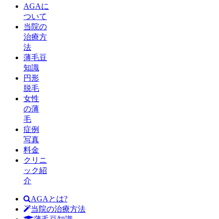
AGAに
ついて
当院の
治療方
法
薄毛豆
知識
円形
脱毛
女性
の薄
毛
症例
写真
料金
クリニ
ック紹
介
AGAとは?
当院の治療方法