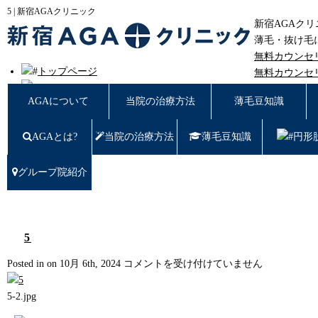
5 | 新宿AGAクリニック
新宿AGAク
薄毛・抜け毛
無料カウンセ
トップページ
無料カウンセ
AGAについて
東京都新宿区西
AGAについて
当院の治療方法
薄毛豆知識
新宿AGAクリニックについての治療方法
薄毛豆知識
AGAとは?
円形脱毛
当院の治療方法
薄毛豆知識
円形
女性の薄毛
症例写真
グループ院紹介
料金
治療の流れ
薄毛治療Q&A
クリニック紹介
5
グループ院紹介
5
Posted in on 10月 6th, 2024
コメントを受け付けていません
無料カウンセリング WEB予約はこちら／お問
は
い合わせ
5-2.jpg
プライバシーポリシー
無料相談窓口