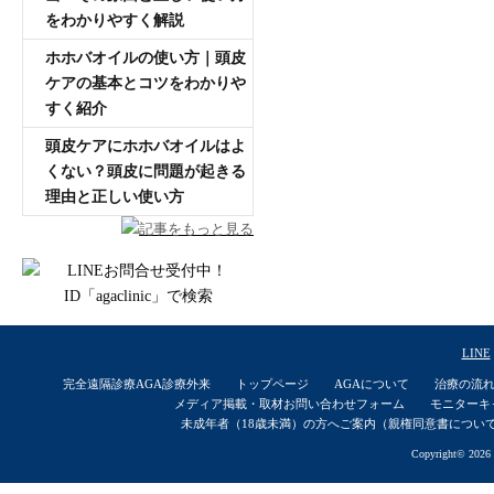
をわかりやすく解説
ホホバオイルの使い方｜頭皮
ケアの基本とコツをわかりや
すく紹介
頭皮ケアにホホバオイルはよ
くない？頭皮に問題が起きる
理由と正しい使い方
記事をもっと見る
LINE
完全遠隔診療AGA診療外来
トップページ
AGAについて
治療の流
メディア掲載・取材お問い合わせフォーム
モニターキ
未成年者（18歳未満）の方へご案内（親権同意書につい
Copyright© 2026