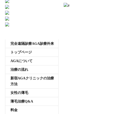
ご予約はこちら
0120-721-969
東京都新宿区西新宿7-20-2 愛美堂ビル7階
受付時間11:00~20:00 年中無休
メニュー
完全遠隔診療AGA診療外来
トップページ
AGAについて
治療の流れ
新宿AGAクリニックの治療
方法
女性の薄毛
薄毛治療Q&A
料金