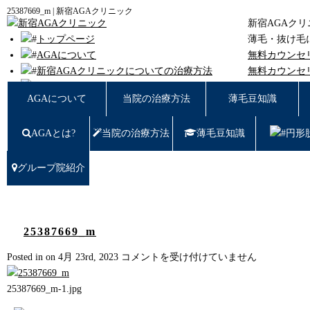
25387669_m | 新宿AGAクリニック
新宿AGAク
トップページ
薄毛・抜け毛
AGAについて
無料カウンセ
新宿AGAクリニックについての治療方法
無料カウンセ
薄毛豆知識
東京都新宿区西
AGAについて
当院の治療方法
薄毛豆知識
円形脱毛
女性の薄毛
AGAとは?
当院の治療方法
薄毛豆知識
円形
症例写真
料金
治療の流れ
グループ院紹介
薄毛治療Q&A
クリニック紹介
グループ院紹介
無料カウンセリング WEB予約はこちら／お問
25387669_m
い合わせ
25387669_m
Posted in on 4月 23rd, 2023
コメントを受け付けていません
プライバシーポリシー
は
無料相談窓口
25387669_m-1.jpg
ご予約はこちら
0120-721-969
東京都新宿区西新宿7-20-2 愛美堂ビル7階