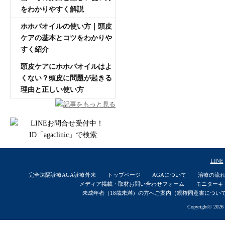
をわかりやすく解説
ホホバオイルの使い方｜頭皮
ケアの基本とコツをわかりや
すく紹介
頭皮ケアにホホバオイルはよ
くない？頭皮に問題が起きる
理由と正しい使い方
記事をもっと見る
LINE
完全遠隔診療AGA診療外来
トップページ
AGAについて
治療の流
メディア掲載・取材お問い合わせフォーム
モニターキ
未成年者（18歳未満）の方へご案内（親権同意書につい
Copyright© 2026