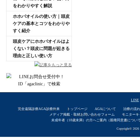
をわかりやすく解説
ホホバオイルの使い方｜頭皮
ケアの基本とコツをわかりや
すく紹介
頭皮ケアにホホバオイルはよ
くない？頭皮に問題が起きる
理由と正しい使い方
記事をもっと見る
LINE
完全遠隔診療AGA診療外来
トップページ
AGAについて
治療の流
メディア掲載・取材お問い合わせフォーム
モニターキ
未成年者（18歳未満）の方へご案内（親権同意書につい
Copyright© 2026