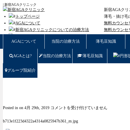
| 新宿AGAクリニック
新宿AGAク
トップページ
薄毛・抜け毛
AGAについて
無料カウンセ
新宿AGAクリニックについての治療方法
無料カウンセ
薄毛豆知識
東京都新宿区西
AGAについて
当院の治療方法
薄毛豆知識
円形脱毛
女性の薄毛
AGAとは?
当院の治療方法
薄毛豆知識
円形
症例写真
料金
治療の流れ
グループ院紹介
薄毛治療Q&A
クリニック紹介
グループ院紹介
無料カウンセリング WEB予約はこちら／お問
い合わせ
は
Posted in on 4月 29th, 2019
コメントを受け付けていません
プライバシーポリシー
無料相談窓口
b713e1f223d4322a4314a0825947b361_m.jpg
ご予約はこちら
0120-721-969
東京都新宿区西新宿7-20-2 愛美堂ビル7階