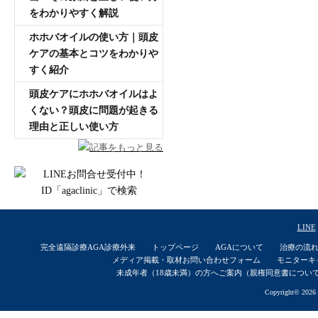
をわかりやすく解説
ホホバオイルの使い方｜頭皮
ケアの基本とコツをわかりや
すく紹介
頭皮ケアにホホバオイルはよ
くない？頭皮に問題が起きる
理由と正しい使い方
記事をもっと見る
LINE
完全遠隔診療AGA診療外来
トップページ
AGAについて
治療の流
メディア掲載・取材お問い合わせフォーム
モニターキ
未成年者（18歳未満）の方へご案内（親権同意書につい
Copyright© 2026