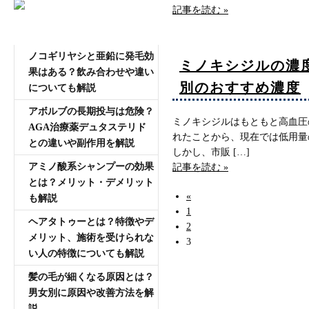
記事を読む »
AGA専門医師薄毛豆知識
ノコギリヤシと亜鉛に発毛効
ミノキシジルの濃
果はある？飲み合わせや違い
別のおすすめ濃度
についても解説
アボルブの長期投与は危険？
ミノキシジルはもともと高血圧
AGA治療薬デュタステリド
れたことから、現在では低用量
との違いや副作用を解説
しかし、市販 […]
アミノ酸系シャンプーの効果
記事を読む »
とは？メリット・デメリット
«
も解説
1
ヘアタトゥーとは？特徴やデ
2
メリット、施術を受けられな
3
い人の特徴についても解説
髪の毛が細くなる原因とは？
男女別に原因や改善方法を解
説