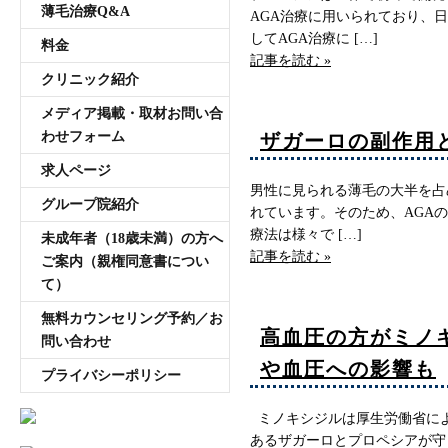
薄毛治療Q&A
AGA治療に用いられており、
してAGA治療に […]
料金
記事を読む »
クリニック紹介
メディア掲載・取材お問い合
わせフォーム
ザガーロの副作用
求人ページ
男性に見られる薄毛の大半を占
グループ院紹介
れています。そのため、AGA
療法は様々で […]
未成年者（18歳未満）の方へ
記事を読む »
ご案内（親権同意書につい
て）
無料カウンセリング予約／お
高血圧の方がミノ
問い合わせ
や血圧への影響も
プライバシーポリシー
ミノキシジルは厚生労働省によ
あるザガーロとプロペシアが守