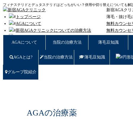
フィナステリドとデュタステリドはどっちがいい？併用や切り替えについても解説 
新宿AGAク
トップページ
薄毛・抜け毛
AGAについて
無料カウンセ
新宿AGAクリニックについての治療方法
無料カウンセ
薄毛豆知識
東京都新宿区西
AGAについて
当院の治療方法
薄毛豆知識
円形脱毛
女性の薄毛
AGAとは?
当院の治療方法
薄毛豆知識
円形
症例写真
料金
治療の流れ
グループ院紹介
薄毛治療Q&A
クリニック紹介
グループ院紹介
無料カウンセリング WEB予約はこちら／お問
い合わせ
AGAの治療薬
プライバシーポリシー
無料相談窓口
ご予約はこちら
0120-721-969
東京都新宿区西新宿7-20-2 愛美堂ビル7階