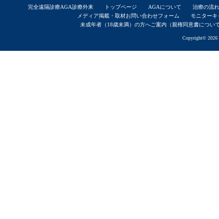
完全遠隔診療AGA診療外来
トップページ
AGAについて
治療の流
メディア掲載・取材お問い合わせフォーム
モニターキ
未成年者（18歳未満）の方へご案内（親権同意書につい
Copyright© 2026