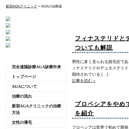
受付時間11:00~20:00 年中無休
新宿AGAクリニック
>
AGAの治療薬
AGAの治療薬
フィナステリドと
ついても解説
メニュー
男性に多く見られる脱毛症であ
完全遠隔診療AGA診療外来
ィナステリドやデュタステリド
期待されている […]
トップページ
記事を読む »
AGAについて
治療の流れ
プロペシアをやめ
新宿AGAクリニックの治療
を紹介
方法
女性の薄毛
プロペシアは世界で初めて開発