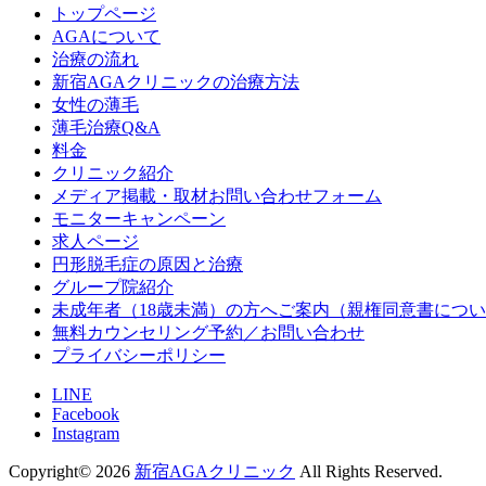
トップページ
AGAについて
治療の流れ
新宿AGAクリニックの治療方法
女性の薄毛
薄毛治療Q&A
料金
クリニック紹介
メディア掲載・取材お問い合わせフォーム
モニターキャンペーン
求人ページ
円形脱毛症の原因と治療
グループ院紹介
未成年者（18歳未満）の方へご案内（親権同意書につ
無料カウンセリング予約／お問い合わせ
プライバシーポリシー
LINE
Facebook
Instagram
Copyright© 2026
新宿AGAクリニック
All Rights Reserved.