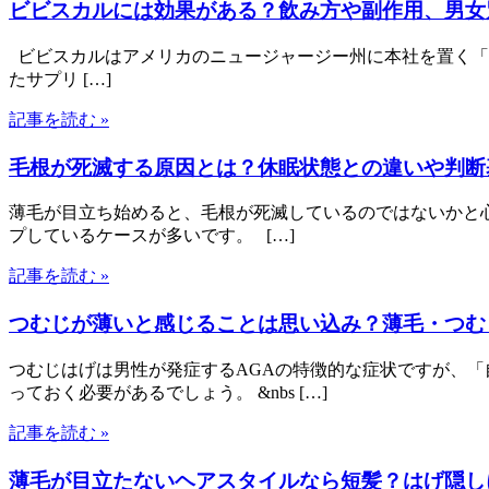
ビビスカルには効果がある？飲み方や副作用、男女
ビビスカルはアメリカのニュージャージー州に本社を置く「チャーチ
たサプリ […]
記事を読む »
毛根が死滅する原因とは？休眠状態との違いや判断
薄毛が目立ち始めると、毛根が死滅しているのではないかと
プしているケースが多いです。 […]
記事を読む »
つむじが薄いと感じることは思い込み？薄毛・つむ
つむじはげは男性が発症するAGAの特徴的な症状ですが、
っておく必要があるでしょう。 &nbs […]
記事を読む »
薄毛が目立たないヘアスタイルなら短髪？はげ隠し