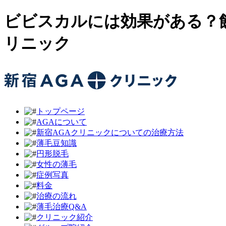
ビビスカルには効果がある？飲
リニック
トップページ
AGAについて
新宿AGAクリニックについての治療方法
薄毛豆知識
円形脱毛
女性の薄毛
症例写真
料金
治療の流れ
薄毛治療Q&A
クリニック紹介