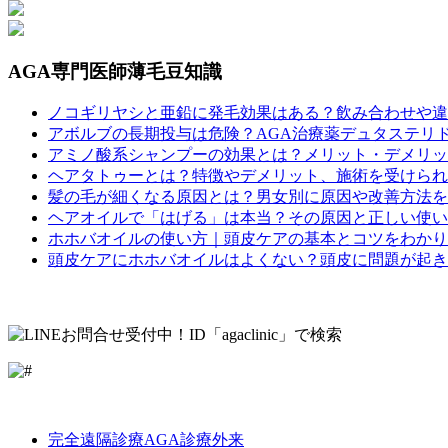
AGA専門医師薄毛豆知識
ノコギリヤシと亜鉛に発毛効果はある？飲み合わせや違
アボルブの長期投与は危険？AGA治療薬デュタステリ
アミノ酸系シャンプーの効果とは？メリット・デメリッ
ヘアタトゥーとは？特徴やデメリット、施術を受けられ
髪の毛が細くなる原因とは？男女別に原因や改善方法を
ヘアオイルで「はげる」は本当？その原因と正しい使い
ホホバオイルの使い方｜頭皮ケアの基本とコツをわかり
頭皮ケアにホホバオイルはよくない？頭皮に問題が起き
LINE
Facebook
Instagram
完全遠隔診療AGA診療外来