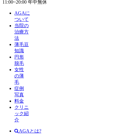
11:00~20:00 年中無休
AGAに
ついて
当院の
治療方
法
薄毛豆
知識
円形
脱毛
女性
の薄
毛
症例
写真
料金
クリニ
ック紹
介
AGAとは?