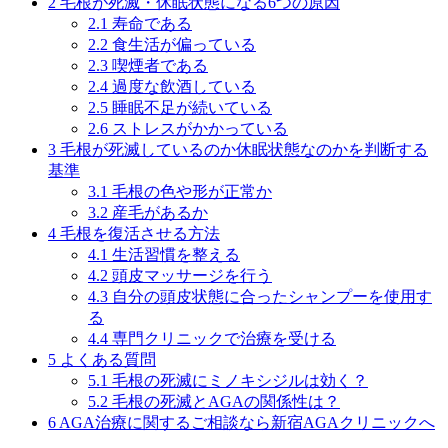
2
毛根が死滅・休眠状態になる6つの原因
2.1
寿命である
2.2
食生活が偏っている
2.3
喫煙者である
2.4
過度な飲酒している
2.5
睡眠不足が続いている
2.6
ストレスがかかっている
3
毛根が死滅しているのか休眠状態なのかを判断する
基準
3.1
毛根の色や形が正常か
3.2
産毛があるか
4
毛根を復活させる方法
4.1
生活習慣を整える
4.2
頭皮マッサージを行う
4.3
自分の頭皮状態に合ったシャンプーを使用す
る
4.4
専門クリニックで治療を受ける
5
よくある質問
5.1
毛根の死滅にミノキシジルは効く？
5.2
毛根の死滅とAGAの関係性は？
6
AGA治療に関するご相談なら新宿AGAクリニックへ