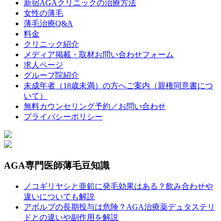
新宿AGAクリニックの治療方法
女性の薄毛
薄毛治療Q&A
料金
クリニック紹介
メディア掲載・取材お問い合わせフォーム
求人ページ
グループ院紹介
未成年者（18歳未満）の方へご案内（親権同意書につ
いて）
無料カウンセリング予約／お問い合わせ
プライバシーポリシー
AGA専門医師薄毛豆知識
ノコギリヤシと亜鉛に発毛効果はある？飲み合わせや
違いについても解説
アボルブの長期投与は危険？AGA治療薬デュタステリ
ドとの違いや副作用を解説