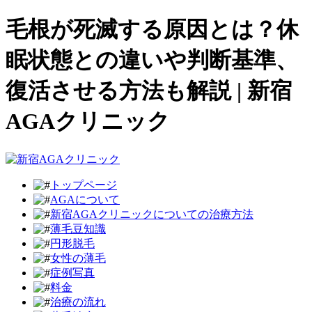
毛根が死滅する原因とは？休
眠状態との違いや判断基準、
復活させる方法も解説 | 新宿
AGAクリニック
トップページ
AGAについて
新宿AGAクリニックについての治療方法
薄毛豆知識
円形脱毛
女性の薄毛
症例写真
料金
治療の流れ