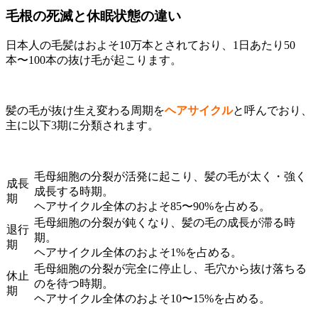
毛根の死滅と休眠状態の違い
日本人の毛髪はおよそ10万本とされており、1日あたり50
本〜100本の抜け毛が起こります。
髪の毛が抜け生え変わる周期を
ヘアサイクル
と呼んでおり、
主に以下3期に分類されます。
毛母細胞の分裂が活発に起こり、髪の毛が太く・強く
成長
成長する時期。
期
ヘアサイクル全体のおよそ85〜90%を占める。
毛母細胞の分裂が鈍くなり、髪の毛の成長が滞る時
退行
期。
期
ヘアサイクル全体のおよそ1%を占める。
毛母細胞の分裂が完全に停止し、毛穴から抜け落ちる
休止
のを待つ時期。
期
ヘアサイクル全体のおよそ10〜15%を占める。