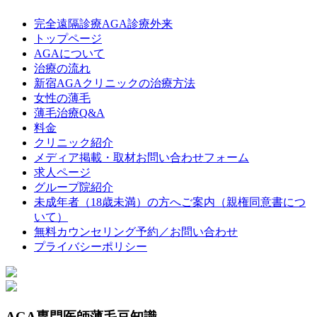
と
は
完全遠隔診療AGA診療外来
トップページ
AGAについて
治療の流れ
新宿AGAクリニックの治療方法
女性の薄毛
薄毛治療Q&A
料金
クリニック紹介
メディア掲載・取材お問い合わせフォーム
求人ページ
グループ院紹介
未成年者（18歳未満）の方へご案内（親権同意書につ
いて）
無料カウンセリング予約／お問い合わせ
プライバシーポリシー
AGA専門医師薄毛豆知識