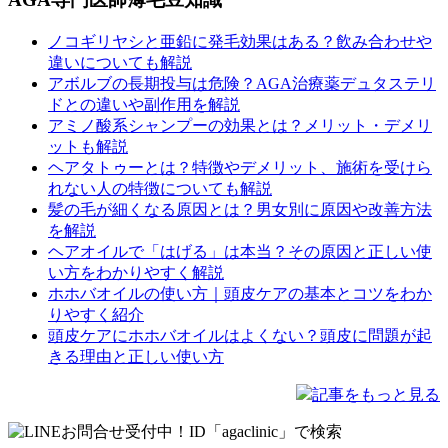
ノコギリヤシと亜鉛に発毛効果はある？飲み合わせや
違いについても解説
アボルブの長期投与は危険？AGA治療薬デュタステリ
ドとの違いや副作用を解説
アミノ酸系シャンプーの効果とは？メリット・デメリ
ットも解説
ヘアタトゥーとは？特徴やデメリット、施術を受けら
れない人の特徴についても解説
髪の毛が細くなる原因とは？男女別に原因や改善方法
を解説
ヘアオイルで「はげる」は本当？その原因と正しい使
い方をわかりやすく解説
ホホバオイルの使い方｜頭皮ケアの基本とコツをわか
りやすく紹介
頭皮ケアにホホバオイルはよくない？頭皮に問題が起
きる理由と正しい使い方
記事をもっと見る