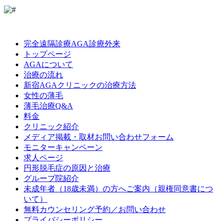
LINE
Facebook
Instagram
完全遠隔診療AGA診療外来
トップページ
AGAについて
治療の流れ
新宿AGAクリニックの治療方法
女性の薄毛
薄毛治療Q&A
料金
クリニック紹介
メディア掲載・取材お問い合わせフォーム
モニターキャンペーン
求人ページ
円形脱毛症の原因と治療
グループ院紹介
未成年者（18歳未満）の方へご案内（親権同意書につ
いて）
無料カウンセリング予約／お問い合わせ
プライバシーポリシー