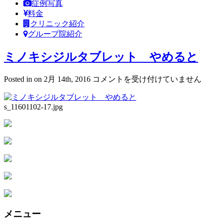
症例写真
料金
クリニック紹介
グループ院紹介
ミノキシジルタブレット やめると
ミ
Posted in on 2月 14th, 2016
コメントを受け付けていません
ノ
キ
s_11601102-17.jpg
シ
ジ
ル
タ
ブ
レ
ッ
ト
や
め
る
メニュー