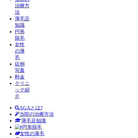
治療方
法
薄毛豆
知識
円形
脱毛
女性
の薄
毛
症例
写真
料金
クリニ
ック紹
介
AGAとは?
当院の治療方法
薄毛豆知識
円形脱毛
女性の薄毛