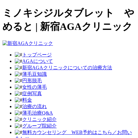
ミノキシジルタブレット や
めると | 新宿AGAクリニック
トップページ
AGAについて
新宿AGAクリニックについての治療方法
薄毛豆知識
円形脱毛
女性の薄毛
症例写真
料金
治療の流れ
薄毛治療Q&A
クリニック紹介
グループ院紹介
無料カウンセリング WEB予約はこちら／お問い