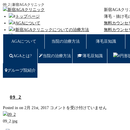
09_2 | 新宿AGAクリニック
新宿AGAク
トップページ
薄毛・抜け毛
AGAについて
無料カウンセ
新宿AGAクリニックについての治療方法
無料カウンセ
薄毛豆知識
東京都新宿区西
AGAについて
当院の治療方法
薄毛豆知識
円形脱毛
女性の薄毛
AGAとは?
当院の治療方法
薄毛豆知識
円形
症例写真
料金
治療の流れ
グループ院紹介
薄毛治療Q&A
クリニック紹介
グループ院紹介
無料カウンセリング WEB予約はこちら／お問
09_2
い合わせ
09_2
Posted in on 2月 21st, 2017
コメントを受け付けていません
プライバシーポリシー
は
無料相談窓口
09_2.jpg
ご予約はこちら
0120-721-969
東京都新宿区西新宿7-20-2 愛美堂ビル7階