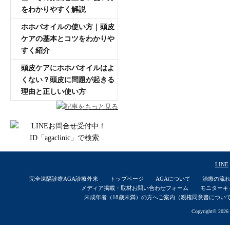
をわかりやすく解説
ホホバオイルの使い方｜頭皮
ケアの基本とコツをわかりや
すく紹介
頭皮ケアにホホバオイルはよ
くない？頭皮に問題が起きる
理由と正しい使い方
記事をもっと見る
LINE
完全遠隔診療AGA診療外来
トップページ
AGAについて
治療の流
メディア掲載・取材お問い合わせフォーム
モニターキ
未成年者（18歳未満）の方へご案内（親権同意書につい
Copyright© 2026