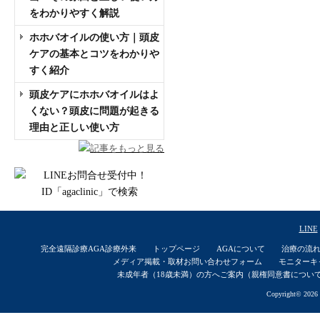
をわかりやすく解説
ホホバオイルの使い方｜頭皮
ケアの基本とコツをわかりや
すく紹介
頭皮ケアにホホバオイルはよ
くない？頭皮に問題が起きる
理由と正しい使い方
記事をもっと見る
LINE
完全遠隔診療AGA診療外来
トップページ
AGAについて
治療の流
メディア掲載・取材お問い合わせフォーム
モニターキ
未成年者（18歳未満）の方へご案内（親権同意書につい
Copyright© 2026