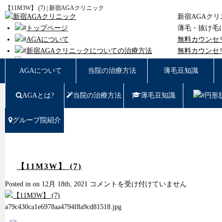
【11M3W】 (7) | 新宿AGAクリニック
新宿AGAク
トップページ
薄毛・抜け毛
AGAについて
無料カウンセ
新宿AGAクリニックについての治療方法
無料カウンセ
薄毛豆知識
東京都新宿区西
AGAについて
当院の治療方法
薄毛豆知識
円形脱毛
女性の薄毛
AGAとは?
当院の治療方法
薄毛豆知識
円形
症例写真
料金
治療の流れ
グループ院紹介
薄毛治療Q&A
クリニック紹介
グループ院紹介
無料カウンセリング WEB予約はこちら／お問
【11M3W】 (7)
い合わせ
【11M3W】
Posted in on 12月 18th, 2021
コメントを受け付けていません
プライバシーポリシー
(7)
無料相談窓口
は
a79c430ca1e6978aa4794f8a9cd81518.jpg
ご予約はこちら
0120-721-969
東京都新宿区西新宿7-20-2 愛美堂ビル7階