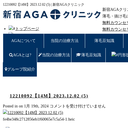
12210092【14M】2023.12.02 (5) | 新宿AGAクリニック
新宿AGAク
薄毛・抜け毛
無料カウンセ
トップページ
無料カウンセ
AGAについて
東京都新宿区西
AGAについて
当院の治療方法
薄毛豆知識
新宿AGAクリニックについての治療方法
薄毛豆知識
AGAとは?
円形脱毛
当院の治療方法
薄毛豆知識
円形
女性の薄毛
症例写真
グループ院紹介
料金
治療の流れ
薄毛治療Q&A
クリニック紹介
12210092【14M】2023.12.02 (5)
グループ院紹介
12210092【14M】
Posted in on 1月 19th, 2024
コメントを受け付けていません
無料カウンセリング WEB予約はこちら／お問
2023.12.02
い合わせ
(5)
fe4be348c2712856eb1f60065e7c5a54-1.heic
プライバシーポリシー
は
無料相談窓口