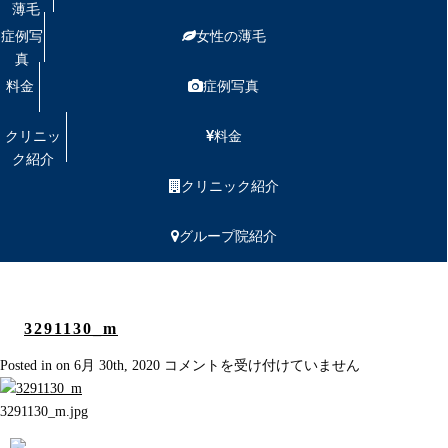
薄毛
症例写
女性の薄毛
真
料金
症例写真
クリニッ
料金
ク紹介
クリニック紹介
グループ院紹介
3291130_m
3291130_m
Posted in on 6月 30th, 2020
コメントを受け付けていません
は
3291130_m.jpg