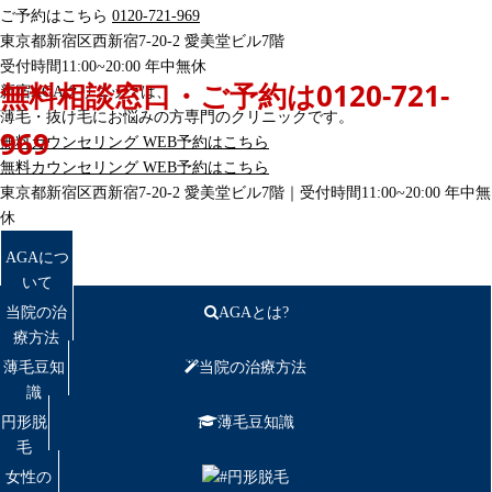
ご予約はこちら
0120-721-969
東京都新宿区西新宿7-20-2 愛美堂ビル7階
受付時間11:00~20:00 年中無休
無料相談窓口・ご予約は
0120-721-
新宿AGAクリニックは、
薄毛・抜け毛にお悩みの方専門のクリニックです。
969
無料カウンセリング
WEB予約はこちら
無料カウンセリング
WEB予約はこちら
東京都新宿区西新宿7-20-2 愛美堂ビル7階｜
受付時間11:00~20:00 年中無
休
AGAにつ
いて
当院の治
AGAとは?
療方法
薄毛豆知
当院の治療方法
識
円形脱
薄毛豆知識
毛
女性の
円形脱毛