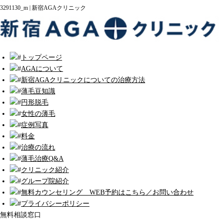
3291130_m | 新宿AGAクリニック
トップページ
AGAについて
新宿AGAクリニックについての治療方法
薄毛豆知識
円形脱毛
女性の薄毛
症例写真
料金
治療の流れ
薄毛治療Q&A
クリニック紹介
グループ院紹介
無料カウンセリング WEB予約はこちら／お問い合わせ
プライバシーポリシー
無料相談窓口