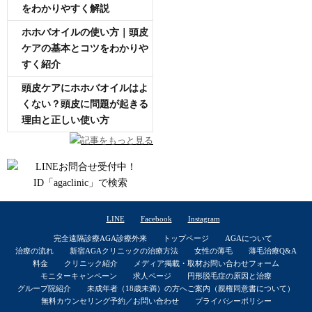
をわかりやすく解説
ホホバオイルの使い方｜頭皮
ケアの基本とコツをわかりや
すく紹介
頭皮ケアにホホバオイルはよ
くない？頭皮に問題が起きる
理由と正しい使い方
記事をもっと見る
LINE
Facebook
Instagram
完全遠隔診療AGA診療外来
トップページ
AGAについて
治療の流れ
新宿AGAクリニックの治療方法
女性の薄毛
薄毛治療Q&A
料金
クリニック紹介
メディア掲載・取材お問い合わせフォーム
モニターキャンペーン
求人ページ
円形脱毛症の原因と治療
グループ院紹介
未成年者（18歳未満）の方へご案内（親権同意書について）
無料カウンセリング予約／お問い合わせ
プライバシーポリシー