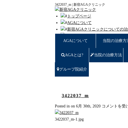
3422037_m | 新宿AGAクリニック
トップページ
AGAについて
新宿AGAクリニックについての
薄毛豆知識
AGAについて
当院の治療方
円形脱毛
女性の薄毛
AGAとは?
当院の治療方法
症例写真
料金
治療の流れ
グループ院紹介
薄毛治療Q&A
クリニック紹介
グループ院紹介
無料カウンセリング WEB予約
3422037_m
い合わせ
3422037_m
Posted in on 6月 30th, 2020
コメントを受
プライバシーポリシー
は
無料相談窓口
3422037_m-1.jpg
ご予約はこちら
0120-721-969
東京都新宿区西新宿7-20-2 愛美堂ビル7