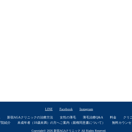
LINE
Facebook
Instagram
れ
新宿AGAクリニックの治療方法
女性の薄毛
薄毛治療Q&A
料金
クリ
プ院紹介
未成年者（18歳未満）の方へご案内（親権同意書について）
無料カウンセ
Copyright© 2026
新宿AGAクリニック
All Rights Reserved.