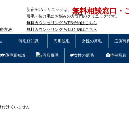
無料相談窓口・
新宿AGAクリニックは、
薄毛・抜け毛にお悩みの方専門のクリニックです。
無料カウンセリング
WEB予約はこちら
治療方法
無料カウンセリング
WEB予約はこちら
東京都新宿区西新宿7-20-2 愛美堂ビル7階｜
受付時間11:0
法
薄毛豆知識
円形脱毛
女性の薄毛
症例写
薄毛豆知識
円形脱毛
女性の薄毛
症例写真
はこちら／お問
け付けていません
階