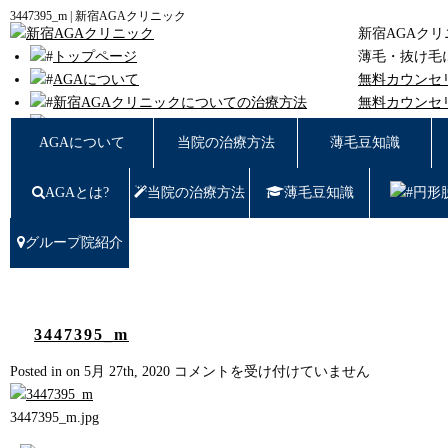
3447395_m | 新宿AGAクリニック
新宿AGAク
トップページ
薄毛・抜け毛
AGAについて
無料カウンセ
新宿AGAクリニックについての治療方法
無料カウンセ
薄毛豆知識
東京都新宿区西
AGAについて
当院の治療方法
薄毛豆知識
円形脱毛
女性の薄毛
AGAとは?
当院の治療方法
薄毛豆知識
円形
症例写真
料金
治療の流れ
グループ院紹介
薄毛治療Q&A
クリニック紹介
グループ院紹介
無料カウンセリング WEB予約はこちら／お問
3447395_m
い合わせ
3447395_m
Posted in on 5月 27th, 2020
コメントを受け付けていません
プライバシーポリシー
は
無料相談窓口
3447395_m.jpg
ご予約はこちら
0120-721-969
東京都新宿区西新宿7-20-2 愛美堂ビル7階