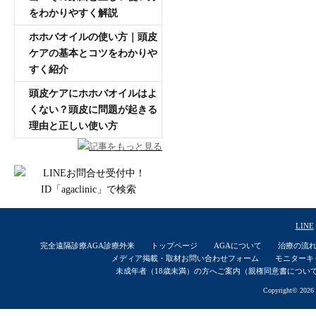
をわかりやすく解説
ホホバオイルの使い方｜頭皮
ケアの基本とコツをわかりや
すく紹介
頭皮ケアにホホバオイルはよ
くない？頭皮に問題が起きる
理由と正しい使い方
記事をもっと見る
LINE
完全遠隔診療AGA診療外来
トップページ
AGAについて
治療の流
メディア掲載・取材お問い合わせフォーム
モニターキ
未成年者（18歳未満）の方へご案内（親権同意書につい
Copyright© 2026