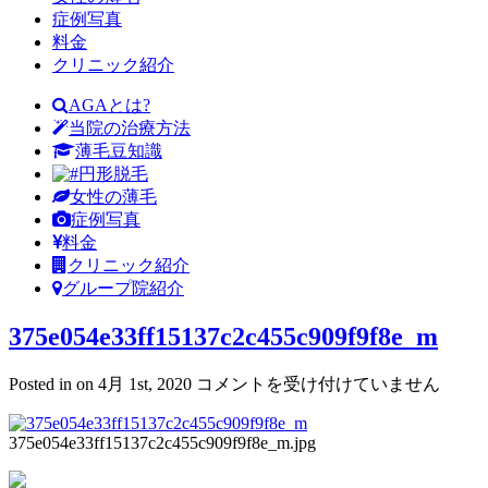
症例写真
料金
クリニック紹介
AGAとは?
当院の治療方法
薄毛豆知識
円形脱毛
女性の薄毛
症例写真
料金
クリニック紹介
グループ院紹介
375e054e33ff15137c2c455c909f9f8e_m
375e054e33ff15137c2c455c909f9f8e_m
Posted in on 4月 1st, 2020
コメントを受け付けていません
は
375e054e33ff15137c2c455c909f9f8e_m.jpg