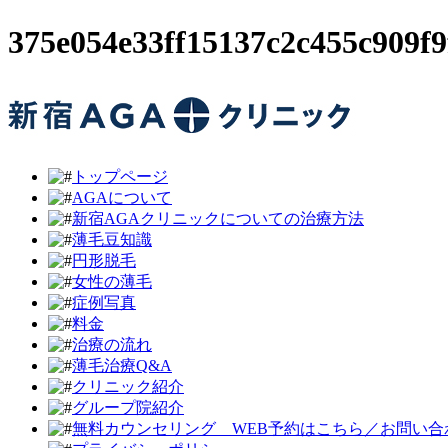
375e054e33ff15137c2c455c
トップページ
AGAについて
新宿AGAクリニックについての治療方法
薄毛豆知識
円形脱毛
女性の薄毛
症例写真
料金
治療の流れ
薄毛治療Q&A
クリニック紹介
グループ院紹介
無料カウンセリング WEB予約はこちら／お問い合