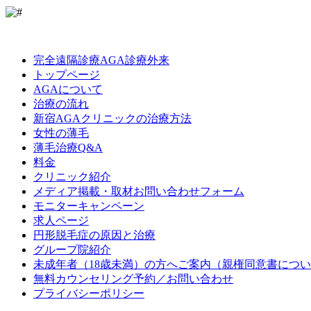
LINE
Facebook
Instagram
完全遠隔診療AGA診療外来
トップページ
AGAについて
治療の流れ
新宿AGAクリニックの治療方法
女性の薄毛
薄毛治療Q&A
料金
クリニック紹介
メディア掲載・取材お問い合わせフォーム
モニターキャンペーン
求人ページ
円形脱毛症の原因と治療
グループ院紹介
未成年者（18歳未満）の方へご案内（親権同意書につ
無料カウンセリング予約／お問い合わせ
プライバシーポリシー