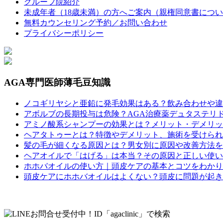
グループ院紹介
未成年者（18歳未満）の方へご案内（親権同意書につ
無料カウンセリング予約／お問い合わせ
プライバシーポリシー
AGA専門医師薄毛豆知識
ノコギリヤシと亜鉛に発毛効果はある？飲み合わせや違
アボルブの長期投与は危険？AGA治療薬デュタステリ
アミノ酸系シャンプーの効果とは？メリット・デメリッ
ヘアタトゥーとは？特徴やデメリット、施術を受けられ
髪の毛が細くなる原因とは？男女別に原因や改善方法を
ヘアオイルで「はげる」は本当？その原因と正しい使い
ホホバオイルの使い方｜頭皮ケアの基本とコツをわかり
頭皮ケアにホホバオイルはよくない？頭皮に問題が起き