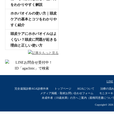
をわかりやすく解説
ホホバオイルの使い方｜頭皮
ケアの基本とコツをわかりや
すく紹介
頭皮ケアにホホバオイルはよ
くない？頭皮に問題が起きる
理由と正しい使い方
記事をもっと見る
LINE
完全遠隔診療AGA診療外来
トップページ
AGAについて
治療の流
メディア掲載・取材お問い合わせフォーム
モニターキ
未成年者（18歳未満）の方へご案内（親権同意書につい
Copyright© 2026