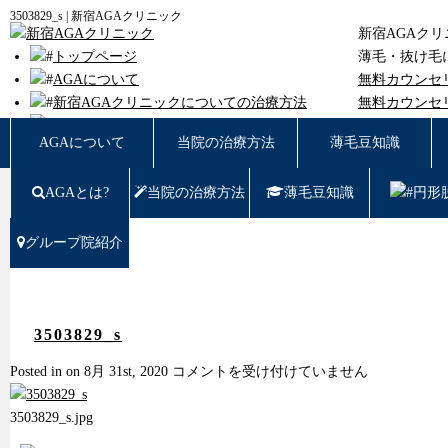
3503829_s | 新宿AGAクリニック
新宿AGAク
トップページ
薄毛・抜け毛
AGAについて
無料カウンセ
新宿AGAクリニックについての治療方法
無料カウンセ
薄毛豆知識
東京都新宿区西
AGAについて
当院の治療方法
薄毛豆知識
円形脱毛
女性の薄毛
AGAとは?
当院の治療方法
薄毛豆知識
円形
症例写真
料金
治療の流れ
グループ院紹介
薄毛治療Q&A
クリニック紹介
グループ院紹介
無料カウンセリング WEB予約はこちら／お問
3503829_s
い合わせ
3503829_s
Posted in on 8月 31st, 2020
コメントを受け付けていません
プライバシーポリシー
は
無料相談窓口
3503829_s.jpg
ご予約はこちら
0120-721-969
東京都新宿区西新宿7-20-2 愛美堂ビル7階