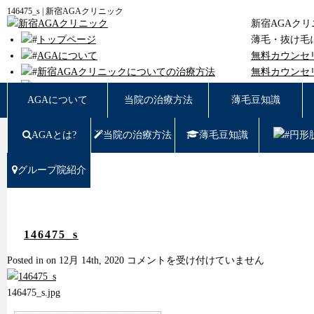
146475_s | 新宿AGAクリニック
新宿AGAク
トップページ
薄毛・抜け毛
AGAについて
無料カウンセ
新宿AGAクリニックについての治療方法
無料カウンセ
薄毛豆知識
東京都新宿区西
AGAについて
当院の治療方法
薄毛豆知識
円形脱毛
女性の薄毛
AGAとは?
当院の治療方法
薄毛豆知識
円形
症例写真
料金
治療の流れ
グループ院紹介
薄毛治療Q&A
クリニック紹介
グループ院紹介
無料カウンセリング WEB予約はこちら／お問
146475_s
い合わせ
146475_s
Posted in on 12月 14th, 2020
コメントを受け付けていません
プライバシーポリシー
は
無料相談窓口
146475_s.jpg
ご予約はこちら
0120-721-969
東京都新宿区西新宿7-20-2 愛美堂ビル7階