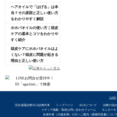
ヘアオイルで「はげる」は本
当？その原因と正しい使い方
をわかりやすく解説
ホホバオイルの使い方｜頭皮
ケアの基本とコツをわかりや
すく紹介
頭皮ケアにホホバオイルはよ
くない？頭皮に問題が起きる
理由と正しい使い方
記事をもっと見る
LINE
完全遠隔診療AGA診療外来
トップページ
AGAについて
治療の流
メディア掲載・取材お問い合わせフォーム
モニターキ
未成年者（18歳未満）の方へご案内（親権同意書につい