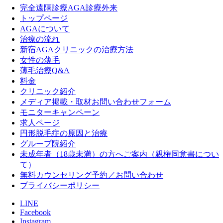
完全遠隔診療AGA診療外来
トップページ
AGAについて
治療の流れ
新宿AGAクリニックの治療方法
女性の薄毛
薄毛治療Q&A
料金
クリニック紹介
メディア掲載・取材お問い合わせフォーム
モニターキャンペーン
求人ページ
円形脱毛症の原因と治療
グループ院紹介
未成年者（18歳未満）の方へご案内（親権同意書につい
て）
無料カウンセリング予約／お問い合わせ
プライバシーポリシー
LINE
Facebook
Instagram