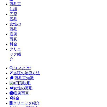
薄毛豆
知識
円形
脱毛
女性の
薄毛
症例
写真
料金
クリニ
ック紹
介
AGAとは?
当院の治療方法
薄毛豆知識
円形脱毛
女性の薄毛
症例写真
料金
クリニック紹介