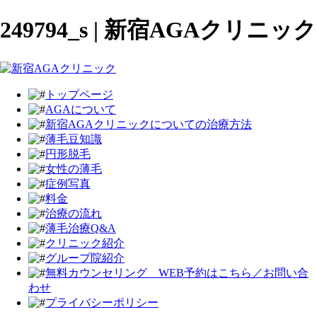
249794_s | 新宿AGAクリニック
トップページ
AGAについて
新宿AGAクリニックについての治療方法
薄毛豆知識
円形脱毛
女性の薄毛
症例写真
料金
治療の流れ
薄毛治療Q&A
クリニック紹介
グループ院紹介
無料カウンセリング WEB予約はこちら／お問い合
わせ
プライバシーポリシー