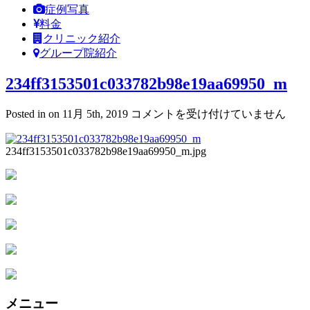
症例写真
料金
クリニック紹介
グループ院紹介
234ff3153501c033782b98e19aa69950_m
234ff3153501c033782b98e19aa69950_
Posted in on 11月 5th, 2019
コメントを受け付けていません
は
234ff3153501c033782b98e19aa69950_m.jpg
メニュー