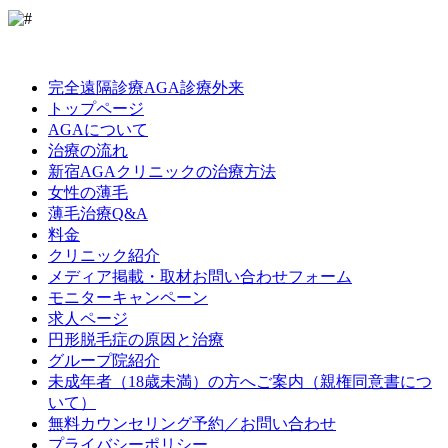
LINE
Facebook
Instagram
完全遠隔診療AGA診療外来
トップページ
AGAについて
治療の流れ
新宿AGAクリニックの治療方法
女性の薄毛
薄毛治療Q&A
料金
クリニック紹介
メディア掲載・取材お問い合わせフォーム
モニターキャンペーン
求人ページ
円形脱毛症の原因と治療
グループ院紹介
未成年者（18歳未満）の方へご案内（親権同意書につ
いて）
無料カウンセリング予約／お問い合わせ
プライバシーポリシー