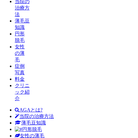
当院の
治療方
法
薄毛豆
知識
円形
脱毛
女性
の薄
毛
症例
写真
料金
クリニ
ック紹
介
AGAとは?
当院の治療方法
薄毛豆知識
円形脱毛
女性の薄毛