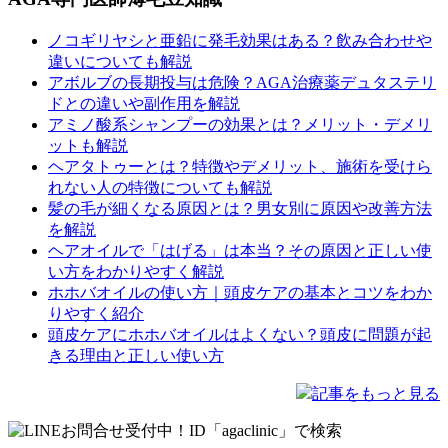
ノコギリヤシと亜鉛に発毛効果はある？飲み合わせや
違いについても解説
アボルブの長期投与は危険？AGA治療薬デュタステリ
ドとの違いや副作用を解説
アミノ酸系シャンプーの効果とは？メリット・デメリ
ットも解説
ヘアタトゥーとは？特徴やデメリット、施術を受けら
れない人の特徴についても解説
髪の毛が細くなる原因とは？男女別に原因や改善方法
を解説
ヘアオイルで「はげる」は本当？その原因と正しい使
い方をわかりやすく解説
ホホバオイルの使い方｜頭皮ケアの基本とコツをわか
りやすく紹介
頭皮ケアにホホバオイルはよくない？頭皮に問題が起
きる理由と正しい使い方
記事をもっと見る