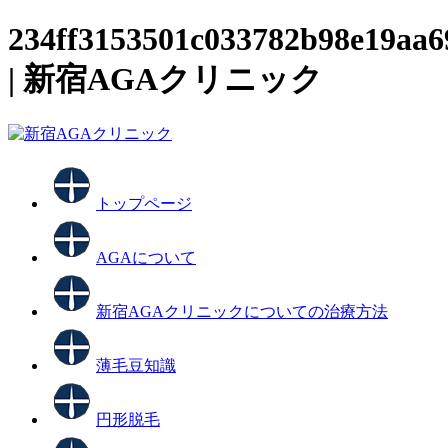
234ff3153501c033782b98e19aa
| 新宿AGAクリニック
トップページ
AGAについて
新宿AGAクリニックについての治療方法
薄毛豆知識
円形脱毛