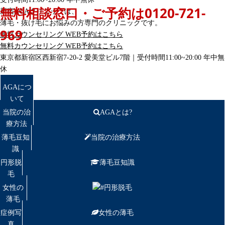
無料相談窓口・ご予約は
0120-721-
新宿AGAクリニックは、
薄毛・抜け毛にお悩みの方専門のクリニックです。
969
無料カウンセリング
WEB予約はこちら
無料カウンセリング
WEB予約はこちら
東京都新宿区西新宿7-20-2 愛美堂ビル7階｜
受付時間11:00~20:00 年中無
休
AGAにつ
いて
当院の治
AGAとは?
療方法
薄毛豆知
当院の治療方法
識
円形脱
薄毛豆知識
毛
女性の
円形脱毛
薄毛
症例写
女性の薄毛
真