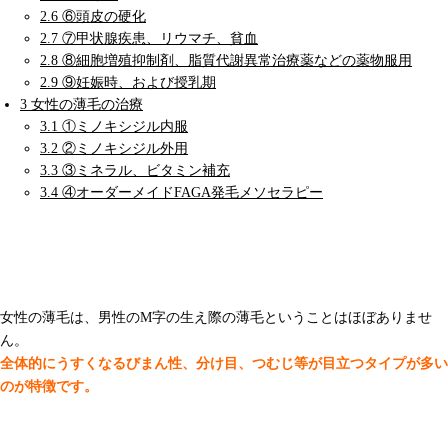
2.6
⑥頭皮の硬化
2.7
⑦甲状腺疾患、リウマチ、貧血
2.8
⑧細胞増殖抑制剤、脂質代謝異常治療薬などの薬物服用
2.9
⑨妊娠時、および授乳期
3
女性の薄毛の治療
3.1
①ミノキシジル内服
3.2
②ミノキシジル外用
3.3
③ミネラル、ビタミン補充
3.4
④オーダーメイドFAGA発毛メソセラピー
女性の薄毛の特徴
女性の薄毛は、男性のM字の生え際の薄毛ということはほぼありませ
ん。
全体的にうすくなるびまん性、分け目、つむじ等が目立つタイプが多い
のが特徴です。