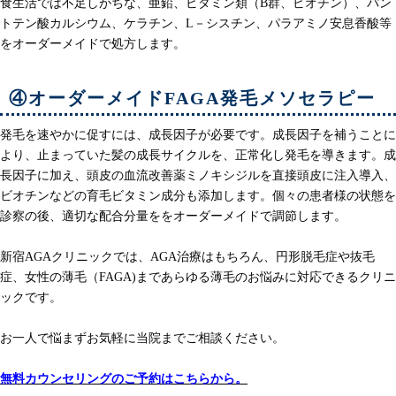
食生活では不足しがちな、亜鉛、ビタミン類（B群、ビオチン）、パン
トテン酸カルシウム、ケラチン、L－シスチン、パラアミノ安息香酸等
をオーダーメイドで処方します。
④オーダーメイドFAGA発毛メソセラピー
発毛を速やかに促すには、成長因子が必要です。成長因子を補うことに
より、止まっていた髪の成長サイクルを、正常化し発毛を導きます。成
長因子に加え、頭皮の血流改善薬ミノキシジルを直接頭皮に注入導入、
ビオチンなどの育毛ビタミン成分も添加します。個々の患者様の状態を
診察の後、適切な配合分量ををオーダーメイドで調節します。
新宿AGAクリニックでは、AGA治療はもちろん、円形脱毛症や抜毛
症、女性の薄毛（FAGA)まであらゆる薄毛のお悩みに対応できるクリニ
ックです。
お一人で悩まずお気軽に当院までご相談ください。
無料カウンセリングのご予約はこちらから。