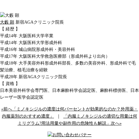
大藪 顕
新宿AGAクリニック院長
【 経歴 】
平成14年 大阪医科大学卒業
平成14年 大阪医科大学形成外科
平成16年 城山病院形成外科・美容外科
平成17年 大阪医科大学救急医療部（形成外科より出向）
平成18年 大手美容外科形成外科部長、多数の美容外科、形成外科で毛
髪治療、植毛治療を経験
平成28年 新宿AGAクリニック院長
【 資格 】
日本美容外科学会専門医、日本麻酔科学会認定医、麻酔科標傍医、日本
レーザー医学会認定医
«前へ「ミノキシジルの濃度は何パーセントが効果的なのか？外用薬・
内服薬別のおすすめ濃度」
｜
「内服ミノキシジルの適切な用量は何
ミリグラム?用法用量や副作用の危険性も解説」次へ»