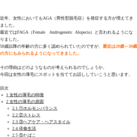
女性の薄毛（FAGA）の原因と治療
近年、女性においてもAGA（男性型脱毛症）を発症する方が増えてき
ました。
最近ではFAGA（Female Androgenetic Alopecia）と言われるようにな
りました。
50歳以降の年齢の方に多く認められていたのですが、
最近は20歳～30歳
の方にもみられるようになってきました。
その理由はどのようなものが考えられるのでしょうか。
今回は女性の薄毛にスポットを当ててお話ししていこうと思います。
目次
1
女性の薄毛の特徴
2
女性の薄毛の原因
2.1
①ホルモンバランス
2.2
②ストレス
2.3
③ヘアケア・ヘアスタイル
2.4
④食生活
2.5
⑤たばこ