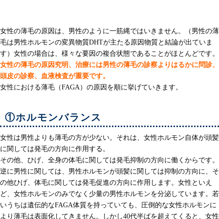
女性の薄毛の原因
女性の薄毛の原因は、男性のように一筋縄ではいきません。（男性の薄
毛は男性ホルモンの変異物質DHTが主たる原因物質と結論が出ていま
す）女性の場合は、様々な要因の複合状態であることがほとんどです。
女性の薄毛の原因究明、治療には男性の薄毛の診察よりはるかに問診、
頭皮の診察、血液検査が重要です。
女性における薄毛（FAGA）の原因を順に挙げていきます。
①ホルモンバランス
女性は男性よりも薄毛の方が少ない。それは、女性ホルモン自体が頭髪
に関しては発毛の方向に作用する。
その他、ひげ、全身の体毛に関しては発毛抑制の方向に働くからです。
逆に男性に関しては、男性ホルモンが頭髪に関しては抑制の方向に、そ
の他ひげ、体毛に関しては発毛促進の方向に作用します。女性といえ
ど、女性ホルモンのみでなく少量の男性ホルモンを分泌しています。若
いうちは遺伝的なFAGA体質を持っていても、圧倒的な女性ホルモンに
より薄毛は表面化してきません。しかし40代半ばを超えてくると、女性