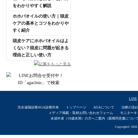
をわかりやすく解説
ホホバオイルの使い方｜頭皮
ケアの基本とコツをわかりや
すく紹介
頭皮ケアにホホバオイルはよ
くない？頭皮に問題が起きる
理由と正しい使い方
記事をもっと見る
LINE
完全遠隔診療AGA診療外来
トップページ
AGAについて
治療の流
メディア掲載・取材お問い合わせフォーム
モニターキ
未成年者（18歳未満）の方へご案内（親権同意書につい
Copyright© 2026