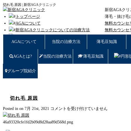
切れ毛 原因 | 新宿AGAクリニック
新宿AGAク
トップページ
薄毛・抜け毛
AGAについて
無料カウンセ
新宿AGAクリニックについての治療方法
無料カウンセ
薄毛豆知識
東京都新宿区西
AGAについて
当院の治療方法
薄毛豆知識
円形脱毛
女性の薄毛
AGAとは?
当院の治療方法
薄毛豆知識
円形
症例写真
料金
治療の流れ
グループ院紹介
薄毛治療Q&A
クリニック紹介
グループ院紹介
無料カウンセリング WEB予約はこちら／お問
切れ毛 原因
い合わせ
切
Posted in on 7月 21st, 2021
コメントを受け付けていません
プライバシーポリシー
れ
無料相談窓口
毛
46a93320cfe1fd2b09d8d28aa89d568d.png
ご予約はこちら
0120-721-969
原
東京都新宿区西新宿7-20-2 愛美堂ビル7階