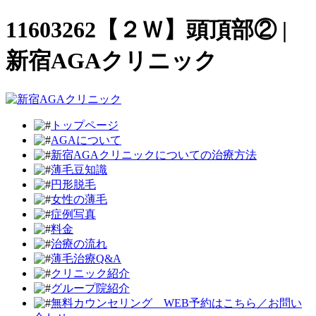
11603262【２Ｗ】頭頂部② |
新宿AGAクリニック
トップページ
AGAについて
新宿AGAクリニックについての治療方法
薄毛豆知識
円形脱毛
女性の薄毛
症例写真
料金
治療の流れ
薄毛治療Q&A
クリニック紹介
グループ院紹介
無料カウンセリング WEB予約はこちら／お問い