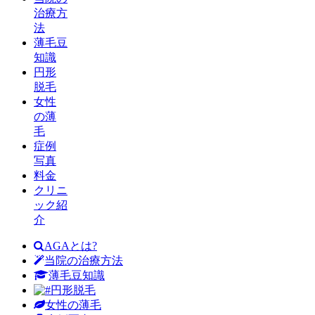
治療方
法
薄毛豆
知識
円形
脱毛
女性
の薄
毛
症例
写真
料金
クリニ
ック紹
介
AGAとは?
当院の治療方法
薄毛豆知識
円形脱毛
女性の薄毛