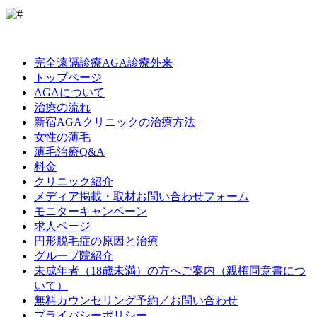
LINE
Facebook
Instagram
完全遠隔診療AGA診療外来
トップページ
AGAについて
治療の流れ
新宿AGAクリニックの治療方法
女性の薄毛
薄毛治療Q&A
料金
クリニック紹介
メディア掲載・取材お問い合わせフォーム
モニターキャンペーン
求人ページ
円形脱毛症の原因と治療
グループ院紹介
未成年者（18歳未満）の方へご案内（親権同意書につ
いて）
無料カウンセリング予約／お問い合わせ
プライバシーポリシー