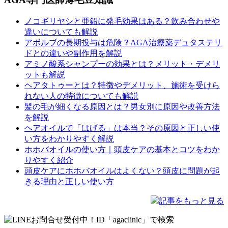
ノコギリヤシと亜鉛に発毛効果はある？飲み合わせや
違いについても解説
アボルブの長期投与は危険？AGA治療薬デュタステリ
ドとの違いや副作用を解説
アミノ酸系シャンプーの効果とは？メリット・デメリ
ットも解説
ヘアタトゥーとは？特徴やデメリット、施術を受けら
れない人の特徴についても解説
髪の毛が細くなる原因とは？男女別に原因や改善方法
を解説
ヘアオイルで「はげる」は本当？その原因と正しい使
い方をわかりやすく解説
ホホバオイルの使い方｜頭皮ケアの基本とコツをわか
りやすく紹介
頭皮ケアにホホバオイルはよくない？頭皮に問題が起
きる理由と正しい使い方
記事をもっと見る