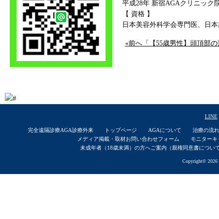
平成28年 新宿AGAクリニック
【 資格 】
日本美容外科学会専門医、日本
«前へ「【55歳男性】頭頂部の
LINE
完全遠隔診療AGA診療外来
トップページ
AGAについて
治療の流
メディア掲載・取材お問い合わせフォーム
モニターキ
未成年者（18歳未満）の方へご案内（親権同意書につい
Copyright© 2026