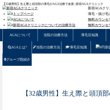
【32歳男性】生え際と頭頂部の薄毛がAGA治療で改善 | 新宿AGAクリニック
新宿AGAク
トップページ
薄毛・抜け毛
AGAについて
無料カウンセ
新宿AGAクリニックについての治療方法
無料カウンセ
薄毛豆知識
東京都新宿区西
AGAについて
当院の治療方法
薄毛豆知識
円形脱毛
女性の薄毛
AGAとは?
当院の治療方法
薄毛豆知識
円形
症例写真
料金
治療の流れ
グループ院紹介
薄毛治療Q&A
クリニック紹介
グループ院紹介
無料カウンセリング WEB予約はこちら／お問
い合わせ
【32歳男性】生え際と頭頂部
プライバシーポリシー
無料相談窓口
ご予約はこちら
0120-721-969
東京都新宿区西新宿7-20-2 愛美堂ビル7階