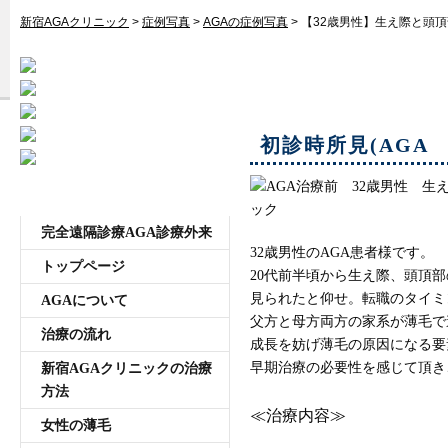
受付時間11:00~20:00 年中無休
新宿AGAクリニック
>
症例写真
>
AGAの症例写真
>
【32歳男性】生え際と頭頂
【32歳男性】生え際
初診時所見(AGA 
メニュー
完全遠隔診療AGA診療外来
32歳男性のAGA患者様です。
トップページ
20代前半頃から生え際、頭頂
見られたと仰せ。転職のタイミ
AGAについて
父方と母方両方の家系が薄毛で
治療の流れ
成長を妨げ薄毛の原因になる要
早期治療の必要性を感じて頂き
新宿AGAクリニックの治療
方法
≪治療内容≫
女性の薄毛