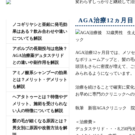
変わらずしっかりと継続して治
AGA専門医師薄毛豆知識
AGA治療12ヵ月目
ノコギリヤシと亜鉛に発毛効
果はある？飲み合わせや違い
についても解説
アボルブの長期投与は危険？
AGA治療12ヶ月目では、メ
AGA治療薬デュタステリド
なボリュームアップと、髪の毛
との違いや副作用を解説
頭頂もさらに密度が増えて、ご
アミノ酸系シャンプーの効果
みられるようになっています。
とは？メリット・デメリット
も解説
治療を続けることで確実に変化
お早めに専門のクリニックへの
ヘアタトゥーとは？特徴やデ
メリット、施術を受けられな
執筆 新宿AGAクリニック 
い人の特徴についても解説
髪の毛が細くなる原因とは？
＜治療費＞
男女別に原因や改善方法を解
デュタステリド・・・8,250円(
説