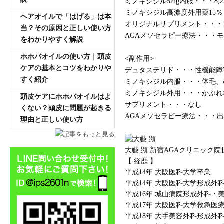
ミノキシジル5mg内服・・・8,25
ミノキシジル高濃度外用薬15％・
ヘアオイルで「はげる」は本
オリジナルサプリメント・・・10
当？その原因と正しい使い方
AGAメソセラピー療法・・・
をわかりやすく解説
ホホバオイルの使い方｜頭皮
<副作用>
ケアの基本とコツをわかりや
デュタステリド・・・性機能障
すく紹介
ミノキシジル内服・・・体毛、
ミノキシジル外用・・・かぶれ
頭皮ケアにホホバオイルはよ
サプリメント・・・なし
くない？頭皮に問題が起きる
AGAメソセラピー療法・・・
理由と正しい使い方
記事をもっと見る
大藪 顕
新宿AGAクリニック院
【 経歴 】
平成14年 大阪医科大学卒業
平成14年 大阪医科大学形成外
平成16年 城山病院形成外科・
平成17年 大阪医科大学救急医
平成18年 大手美容外科形成