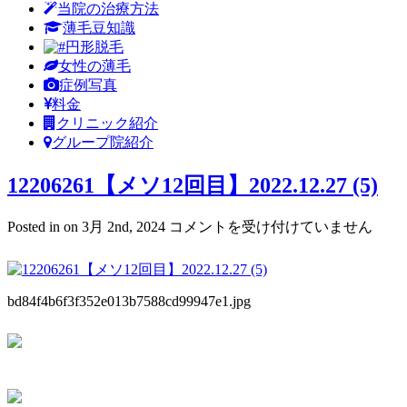
当院の治療方法
薄毛豆知識
円形脱毛
女性の薄毛
症例写真
料金
クリニック紹介
グループ院紹介
12206261【メソ12回目】2022.12.27 (5)
12206261【メ
Posted in on 3月 2nd, 2024
コメントを受け付けていません
ソ
12
回
目】
bd84f4b6f3f352e013b7588cd99947e1.jpg
2022.12.27
(5)
は