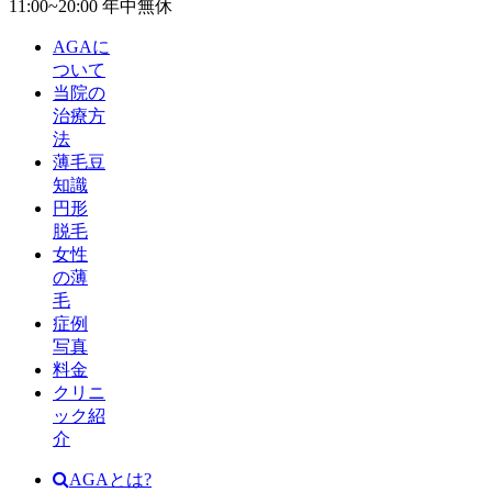
11:00~20:00 年中無休
AGAに
ついて
当院の
治療方
法
薄毛豆
知識
円形
脱毛
女性
の薄
毛
症例
写真
料金
クリニ
ック紹
介
AGAとは?