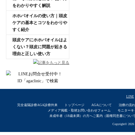
をわかりやすく解説
ホホバオイルの使い方｜頭皮
ケアの基本とコツをわかりや
すく紹介
頭皮ケアにホホバオイルはよ
くない？頭皮に問題が起きる
理由と正しい使い方
記事をもっと見る
LINE
完全遠隔診療AGA診療外来
トップページ
AGAについて
治療の流
メディア掲載・取材お問い合わせフォーム
モニターキ
未成年者（18歳未満）の方へご案内（親権同意書につい
Copyright© 2026