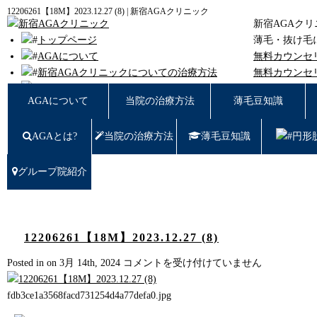
12206261【18M】2023.12.27 (8) | 新宿AGAクリニック
新宿AGAク
トップページ
薄毛・抜け毛
AGAについて
無料カウンセ
新宿AGAクリニックについての治療方法
無料カウンセ
薄毛豆知識
東京都新宿区西
AGAについて
当院の治療方法
薄毛豆知識
円形脱毛
女性の薄毛
AGAとは?
当院の治療方法
薄毛豆知識
円形
症例写真
料金
治療の流れ
グループ院紹介
薄毛治療Q&A
クリニック紹介
グループ院紹介
無料カウンセリング WEB予約はこちら／お問
12206261【18M】2023.12.27 (8)
い合わせ
12206261【18M】
Posted in on 3月 14th, 2024
コメントを受け付けていません
プライバシーポリシー
2023.12.27
無料相談窓口
(8)
fdb3ce1a3568facd731254d4a77defa0.jpg
ご予約はこちら
0120-721-969
は
東京都新宿区西新宿7-20-2 愛美堂ビル7階