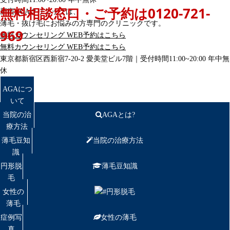
無料相談窓口・ご予約は
0120-721-
新宿AGAクリニックは、
薄毛・抜け毛にお悩みの方専門のクリニックです。
969
無料カウンセリング
WEB予約はこちら
無料カウンセリング
WEB予約はこちら
東京都新宿区西新宿7-20-2 愛美堂ビル7階｜
受付時間11:00~20:00 年中無
休
AGAにつ
いて
当院の治
AGAとは?
療方法
薄毛豆知
当院の治療方法
識
円形脱
薄毛豆知識
毛
女性の
円形脱毛
薄毛
症例写
女性の薄毛
真