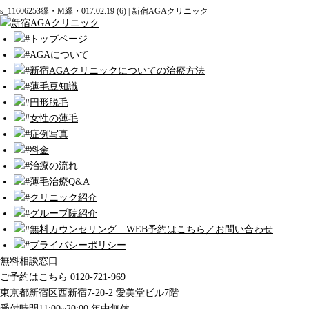
s_11606253縲・M縲・017.02.19 (6) | 新宿AGAクリニック
トップページ
AGAについて
新宿AGAクリニックについての治療方法
薄毛豆知識
円形脱毛
女性の薄毛
症例写真
料金
治療の流れ
薄毛治療Q&A
クリニック紹介
グループ院紹介
無料カウンセリング WEB予約はこちら／お問い合わせ
プライバシーポリシー
無料相談窓口
ご予約はこちら
0120-721-969
東京都新宿区西新宿7-20-2 愛美堂ビル7階
受付時間11:00~20:00 年中無休