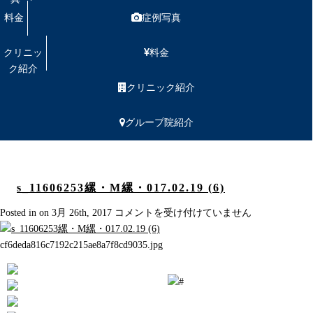
料金
症例写真
クリニッ
料金
ク紹介
クリニック紹介
グループ院紹介
s_11606253縲・M縲・017.02.19 (6)
s_11606253
Posted in on 3月 26th, 2017
コメントを受け付けていません
縲・
M
cf6deda816c7192c215ae8a7f8cd9035.jpg
縲・
017.02.19
(6)
は