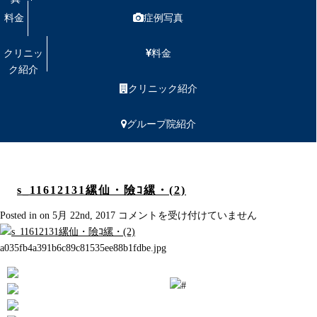
料金
症例写真
クリニッ
料金
ク紹介
クリニック紹介
グループ院紹介
s_11612131縲仙・險ｺ縲・(2)
s_11612131
Posted in on 5月 22nd, 2017
コメントを受け付けていません
縲
仙・
a035fb4a391b6c89c81535ee88b1fdbe.jpg
險
ｺ
縲・
(2)