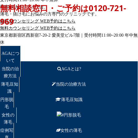
無料相談窓口・ご予約は
0120-721-
新宿AGAクリニックは、
薄毛・抜け毛にお悩みの方専門のクリニックです。
969
無料カウンセリング
WEB予約はこちら
無料カウンセリング
WEB予約はこちら
東京都新宿区西新宿7-20-2 愛美堂ビル7階｜
受付時間11:00~20:00 年中無
休
AGAにつ
いて
当院の治
AGAとは?
療方法
薄毛豆知
当院の治療方法
識
円形脱
薄毛豆知識
毛
女性の
円形脱毛
薄毛
症例写
女性の薄毛
真