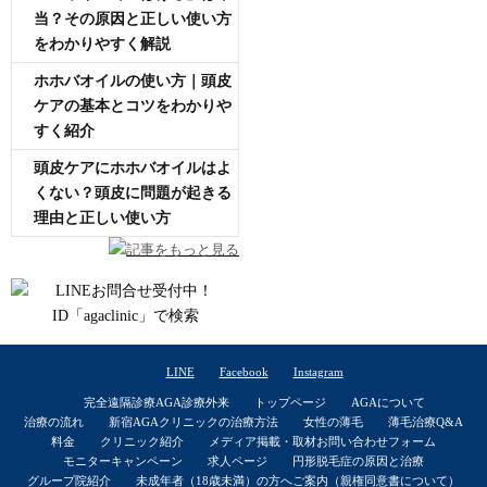
当？その原因と正しい使い方
をわかりやすく解説
ホホバオイルの使い方｜頭皮
ケアの基本とコツをわかりや
すく紹介
頭皮ケアにホホバオイルはよ
くない？頭皮に問題が起きる
理由と正しい使い方
記事をもっと見る
LINE
Facebook
Instagram
完全遠隔診療AGA診療外来
トップページ
AGAについて
治療の流れ
新宿AGAクリニックの治療方法
女性の薄毛
薄毛治療Q&A
料金
クリニック紹介
メディア掲載・取材お問い合わせフォーム
モニターキャンペーン
求人ページ
円形脱毛症の原因と治療
グループ院紹介
未成年者（18歳未満）の方へご案内（親権同意書について）