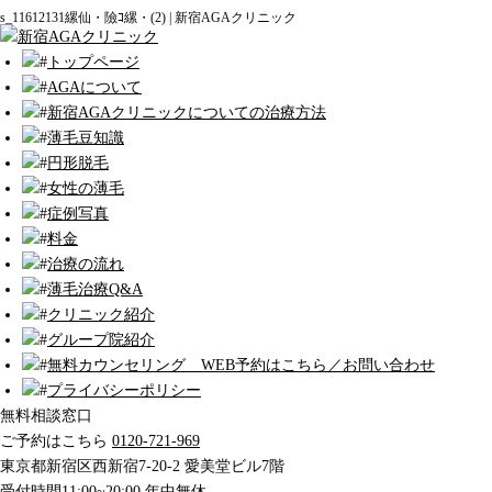
s_11612131縲仙・險ｺ縲・(2) | 新宿AGAクリニック
トップページ
AGAについて
新宿AGAクリニックについての治療方法
薄毛豆知識
円形脱毛
女性の薄毛
症例写真
料金
治療の流れ
薄毛治療Q&A
クリニック紹介
グループ院紹介
無料カウンセリング WEB予約はこちら／お問い合わせ
プライバシーポリシー
無料相談窓口
ご予約はこちら
0120-721-969
東京都新宿区西新宿7-20-2 愛美堂ビル7階
受付時間11:00~20:00 年中無休