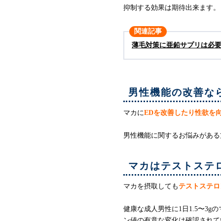
抑制する効果は期待出来ます。
関連記事
薄毛対策に亜鉛サプリは必
男性機能の改善な
マカに
EDを改善したり性欲を
男性機能に関するお悩みがある
マカはテストステ
マカを摂取しても
テストステロ
健康な成人男性に1日1.5〜3
ン値の有意な変化は確認されて