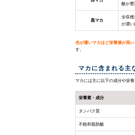
赤マカ
酸が豊
全収穫
黒マカ
が濃い
色が濃いマカほど栄養価が高い
す。
マカに含まれる主
マカには主に以下の成分や栄養
栄養素・成分
タンパク質
不飽和脂肪酸