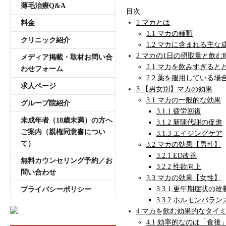
薄毛治療Q&A
目次
1
マカとは
料金
1.1
マカの種類
クリニック紹介
1.2
マカに含まれる主な
2
マカの1日の摂取量と飲む
メディア掲載・取材お問い合
2.1
マカを飲みすぎると
わせフォーム
2.2
薬を服用している場
求人ページ
3
【男女別】マカの効果
3.1
マカの一般的な効果
グループ院紹介
3.1.1
疲労回復
未成年者（18歳未満）の方へ
3.1.2
新陳代謝の促進
ご案内（親権同意書につい
3.1.3
エイジングケア
て）
3.2
マカの効果【男性】
3.2.1
ED改善
無料カウンセリング予約／お
3.2.2
性欲向上
問い合わせ
3.3
マカの効果【女性】
3.3.1
更年期症状の改
プライバシーポリシー
3.3.2
ホルモンバラン
4
マカを飲む効果的なタイ
4.1
効率的なのは「食後