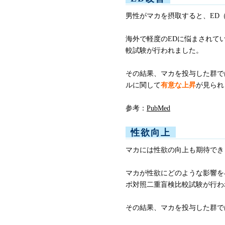
男性がマカを摂取すると、ED
海外で軽度のEDに悩まされてい
較試験が行われました。
その結果、マカを投与した群で
ルに関して
有意な上昇
が見られ
参考：
PubMed
性欲向上
マカには性欲の向上も期待でき
マカが性欲にどのような影響を与
ボ対照二重盲検比較試験が行わ
その結果、マカを投与した群で