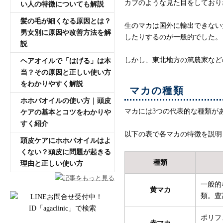
カブのような見た目をしており
い人の特徴についても解説
髪の毛が細くなる原因とは？
生のマカは国外に輸出できない
男女別に原因や改善方法を解
したりするのが一般的でした。
説
しかし、東北地方の篤農家など
ヘアオイルで「はげる」は本
当？その原因と正しい使い方
をわかりやすく解説
マカの種類
ホホバオイルの使い方｜頭皮
マカには3つの代表的な種類が
ケアの基本とコツをわかりや
すく紹介
以下の表で各マカの特徴を説明
頭皮ケアにホホバオイルはよ
くない？頭皮に問題が起きる
種類
理由と正しい使い方
記事をもっと見る
一般的
黄マカ
類。豊
ポリフ