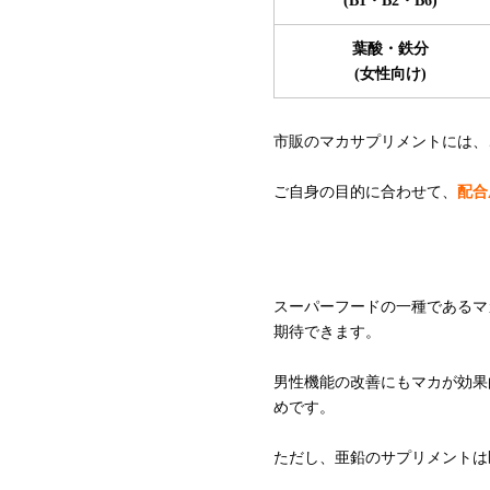
(B1・B2・B6)
葉酸・鉄分
(女性向け)
市販のマカサプリメントには、
ご自身の目的に合わせて、
配合
AGA治療に関するご
スーパーフードの一種であるマ
期待できます。
男性機能の改善にもマカが効果
めです。
ただし、亜鉛のサプリメントは