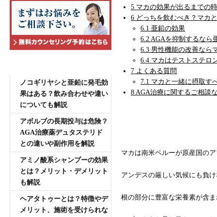
5
マカの効果が出るまでの
6
どっちを飲むべき？マカと
6.1
亜鉛の効果
6.2
AGAを抑制するなら
6.3
男性機能の改善なら
6.4
マカはテストステロ
AGA専門医師薄毛豆知識
7
よくある質問
7.1
マカと一緒に摂取す
ノコギリヤシと亜鉛に発毛効
8
AGA治療に関するご相談
果はある？飲み合わせや違い
についても解説
アボルブの長期投与は危険？
マカとは
AGA治療薬デュタステリド
との違いや副作用を解説
マカは南米ペルーが原産国のア
アミノ酸系シャンプーの効果
とは？メリット・デメリット
アンデスの厳しい気候にも負け
も解説
根の部分に豊富な栄養素が含ま
ヘアタトゥーとは？特徴やデ
メリット、施術を受けられな