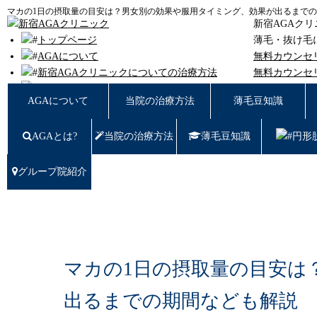
マカの1日の摂取量の目安は？男女別の効果や服用タイミング、効果が出るまでの期
新宿AGAク
トップページ
薄毛・抜け毛
AGAについて
無料カウンセ
新宿AGAクリニックについての治療方法
無料カウンセ
薄毛豆知識
東京都新宿区西
AGAについて
当院の治療方法
薄毛豆知識
円形脱毛
女性の薄毛
AGAとは?
当院の治療方法
薄毛豆知識
円形
症例写真
料金
治療の流れ
グループ院紹介
薄毛治療Q&A
クリニック紹介
グループ院紹介
無料カウンセリング WEB予約はこちら／お問
い合わせ
マカの1日の摂取量の目安は
プライバシーポリシー
無料相談窓口
出るまでの期間なども解説
ご予約はこちら
0120-721-969
東京都新宿区西新宿7-20-2 愛美堂ビル7階