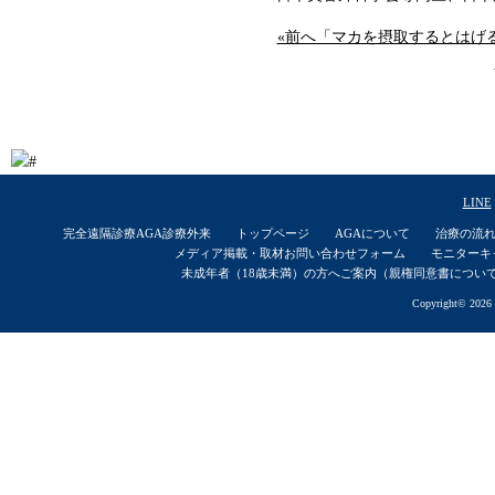
«前へ「マカを摂取するとはげ
LINE
完全遠隔診療AGA診療外来
トップページ
AGAについて
治療の流
メディア掲載・取材お問い合わせフォーム
モニターキ
未成年者（18歳未満）の方へご案内（親権同意書につい
Copyright© 2026