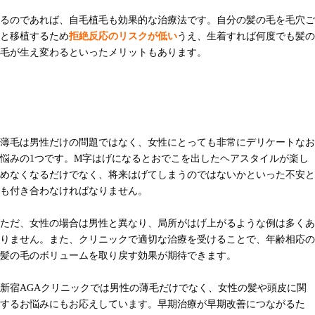
るのであれば、自毛植毛も効果的な治療法です。自分の髪の毛を毛穴ご
と移植するため
拒絶反応のリスクが低い
うえ、生着すれば何度でも髪の
毛が生え変わるといったメリットもあります。
AGAやFAG治療に関するご相談なら「新宿AGAク
リニック」へ
薄毛は男性だけの問題ではなく、女性にとっても非常にデリケートなお
悩みの1つです。M字はげになるとおでこを出したヘアスタイルが楽し
めなくなるだけでなく、将来はげてしまうのではないかといった不安と
も付き合わなければなりません。
ただ、女性の場合は男性と異なり、局所がはげ上がるような例は多くあ
りません。また、クリニックで適切な治療を受けることで、年齢相応の
髪の毛のボリュームを取り戻す効果が期待できます。
新宿AGAクリニックでは男性の薄毛だけでなく、女性の髪や頭皮に関
するお悩みにもお応えしています。早期治療が早期改善につながるた