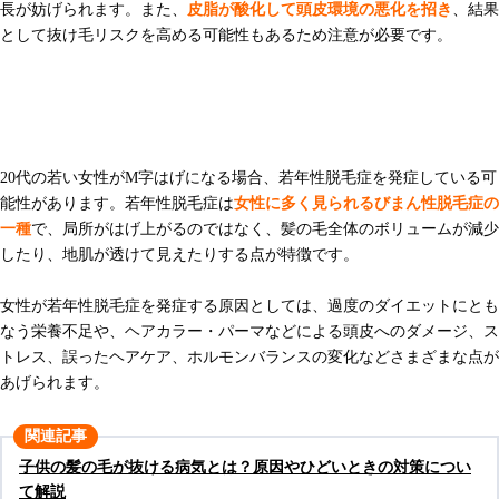
長が妨げられます。また、
皮脂が酸化して頭皮環境の悪化を招き
、結果
として抜け毛リスクを高める可能性もあるため注意が必要です。
20代でのM字はげは「若年性脱毛症」
20代の若い女性がM字はげになる場合、若年性脱毛症を発症している可
能性があります。若年性脱毛症は
女性に多く見られるびまん性脱毛症の
一種
で、局所がはげ上がるのではなく、髪の毛全体のボリュームが減少
したり、地肌が透けて見えたりする点が特徴です。
女性が若年性脱毛症を発症する原因としては、過度のダイエットにとも
なう栄養不足や、ヘアカラー・パーマなどによる頭皮へのダメージ、ス
トレス、誤ったヘアケア、ホルモンバランスの変化などさまざまな点が
あげられます。
関連記事
子供の髪の毛が抜ける病気とは？原因やひどいときの対策につい
て解説