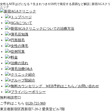
女性もM字はげになる？生まれつきや20代で発症する原因など解説 | 新宿AGAクリ
ニック
トップページ
AGAについて
新宿AGAクリニックについての治療方法
薄毛豆知識
円形脱毛
女性の薄毛
症例写真
料金
治療の流れ
薄毛治療Q&A
クリニック紹介
グループ院紹介
無料カウンセリング WEB予約はこちら／お問い合わせ
プライバシーポリシー
無料相談窓口
ご予約はこちら
0120-721-969
東京都新宿区西新宿7-20-2 愛美堂ビル7階