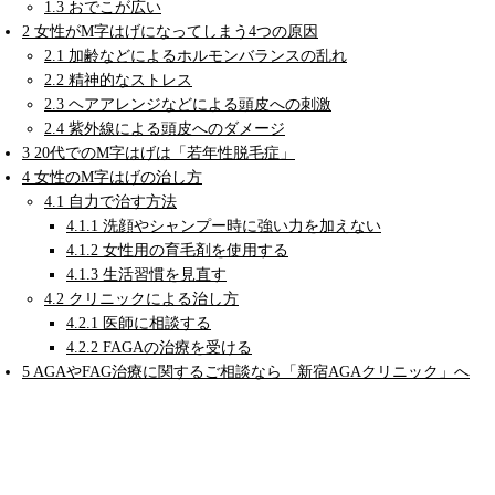
1.3
おでこが広い
2
女性がM字はげになってしまう4つの原因
2.1
加齢などによるホルモンバランスの乱れ
2.2
精神的なストレス
2.3
ヘアアレンジなどによる頭皮への刺激
2.4
紫外線による頭皮へのダメージ
3
20代でのM字はげは「若年性脱毛症」
4
女性のM字はげの治し方
4.1
自力で治す方法
4.1.1
洗顔やシャンプー時に強い力を加えない
4.1.2
女性用の育毛剤を使用する
4.1.3
生活習慣を見直す
4.2
クリニックによる治し方
4.2.1
医師に相談する
4.2.2
FAGAの治療を受ける
5
AGAやFAG治療に関するご相談なら「新宿AGAクリニック」へ
女性でM字はげ（おでこはげ）が気になってしまう
人の特徴