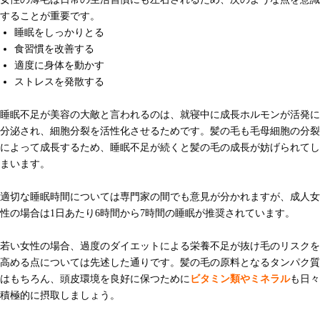
することが重要です。
睡眠をしっかりとる
食習慣を改善する
適度に身体を動かす
ストレスを発散する
睡眠不足が美容の大敵と言われるのは、就寝中に成長ホルモンが活発に
分泌され、細胞分裂を活性化させるためです。髪の毛も毛母細胞の分裂
によって成長するため、睡眠不足が続くと髪の毛の成長が妨げられてし
まいます。
適切な睡眠時間については専門家の間でも意見が分かれますが、成人女
性の場合は1日あたり6時間から7時間の睡眠が推奨されています。
若い女性の場合、過度のダイエットによる栄養不足が抜け毛のリスクを
高める点については先述した通りです。髪の毛の原料となるタンパク質
はもちろん、頭皮環境を良好に保つために
ビタミン類やミネラル
も日々
積極的に摂取しましょう。