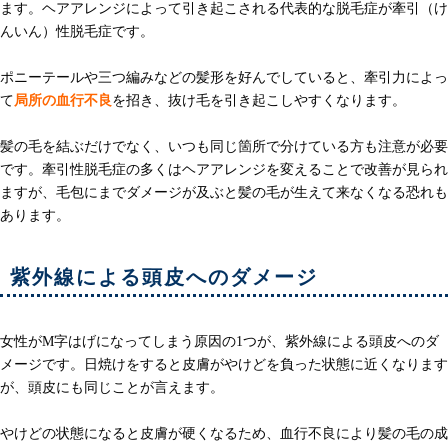
ます。ヘアアレンジによって引き起こされる代表的な脱毛症が牽引（け
んいん）性脱毛症です。
ポニーテールや三つ編みなどの髪形を好んでしていると、牽引力によっ
て
局所の血行不良
を招き、抜け毛を引き起こしやすくなります。
髪の毛を結ぶだけでなく、いつも同じ箇所で分けている方も注意が必要
です。牽引性脱毛症の多くはヘアアレンジを変えることで改善が見られ
ますが、毛包にまでダメージが及ぶと髪の毛が生えて来なくなる恐れも
あります。
紫外線による頭皮へのダメージ
女性がM字はげになってしまう原因の1つが、紫外線による頭皮へのダ
メージです。日焼けをすると皮膚がやけどを負った状態に近くなります
が、頭皮にも同じことが言えます。
やけどの状態になると皮膚が硬くなるため、血行不良により髪の毛の成