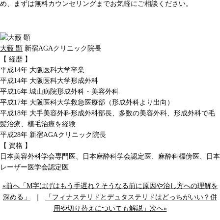
め、まずは無料カウンセリングまでお気軽にご相談ください。
大藪 顕
新宿AGAクリニック院長
【 経歴 】
平成14年 大阪医科大学卒業
平成14年 大阪医科大学形成外科
平成16年 城山病院形成外科・美容外科
平成17年 大阪医科大学救急医療部（形成外科より出向）
平成18年 大手美容外科形成外科部長、多数の美容外科、形成外科で毛
髪治療、植毛治療を経験
平成28年 新宿AGAクリニック院長
【 資格 】
日本美容外科学会専門医、日本麻酔科学会認定医、麻酔科標傍医、日本
レーザー医学会認定医
«前へ「M字はげはもう手遅れ？そうなる前に原因や治し方への理解を
深める」
｜
「フィナステリドとデュタステリドはどっちがいい？併
用や切り替えについても解説」次へ»