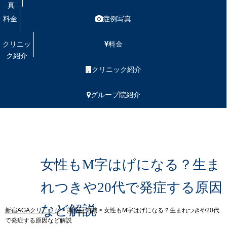
真
料金
症例写真
クリニッ
料金
ク紹介
クリニック紹介
グループ院紹介
女性もM字はげになる？生ま
れつきや20代で発症する原因
など解説
新宿AGAクリニック
>
薄毛豆知識
>
女性もM字はげになる？生まれつきや20代
で発症する原因など解説