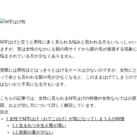
女性もM字はげになる？生まれつきや20代で発症す
る原因など解説
M字はげと言うと男性に多く見られる悩みと思われる方もいらっしゃい
ますが、実は女性のなかにも額の両サイドから髪の毛が後退する現象に
悩まされている方が少なくありません。
実際には男性ほどはっきりとはげるケースは少ないのですが、女性にと
って命とも言われる髪の毛が少なくなると、このままはげてしまうので
はないかと不安になる方もいます。
こちらの記事では、女性に見られるM字はげの特徴や女性ならではの原
因、および治し方について詳しく解説しています。
目次
1
女性でM字はげ（おでこはげ）が気になってしまう人の特徴
1.1
生まれつき生え際が薄い
1.2
前髪の量が少ない