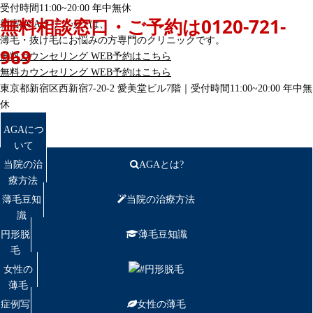
受付時間11:00~20:00 年中無休
無料相談窓口・ご予約は
0120-721-
新宿AGAクリニックは、
薄毛・抜け毛にお悩みの方専門のクリニックです。
969
無料カウンセリング
WEB予約はこちら
無料カウンセリング
WEB予約はこちら
東京都新宿区西新宿7-20-2 愛美堂ビル7階｜
受付時間11:00~20:00 年中無
休
AGAにつ
いて
当院の治
AGAとは?
療方法
薄毛豆知
当院の治療方法
識
円形脱
薄毛豆知識
毛
女性の
円形脱毛
薄毛
症例写
女性の薄毛